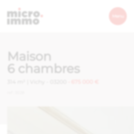
Micro.immo
Menu
Maison
6 chambres
314 m² | Vichy - 03200
• 675 000 €
ref : 3028