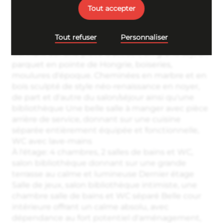
Tout accepter
surface habitable de 314m2 Accès par une
majestueuse porte cochère menant à l'entrée à la
cour intérieure et accès au sous-sol.
Tout refuser
Personnaliser
Le REZ-DE-CHAUSSÉE se compose d'un large hall
donnant sur une pièce d'accueil, un grand séjour,
parquet en pointe de Hongrie, boiseries,
moulures d'époque. Cheminées en marbre et en
bois sculpté de style néo-renaissance en noyer,
de part et d'autre du salon/séjour ainsi qu'une
bibliothèque Une belle salle à manger avec pièce
arrière de service, donnant sur une cuisine
séparée entièrement équipée et fonctionnelle,
WC avec lave-mains
À l'étage: 4 chambres, 2 salles de bains et WC,
salon bibliothèque donnant sur une grande
terrasse au calme et lumineuse Dernier étage
Salle de jeux, salon bibliothèque intimiste, une
chambre salle de bains et WC séparé Belle cour
intérieure offrant un calme absolu, avec
dépendance au fort potentiel d'aménagement,