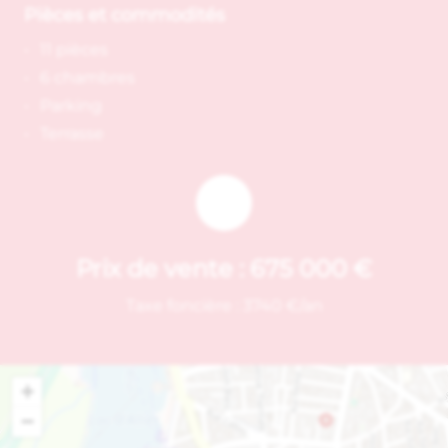
Pièces et commodités
11 pièces
6 chambres
Parking
Terrasse
Prix de vente :
675 000 €
Taxe foncière : 3740 €/an
+
−