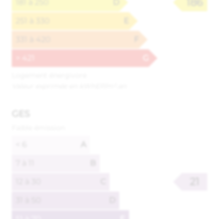
186
181 à 250
D
251 à 330
E
331 à 420
F
> 421
G
Logement énergivore
Valeur exprimée en kWhEP/m².an
GES
Faible émission
< 6
A
7 à 11
B
21
12 à 30
C
31 à 50
D
51 à 70
E