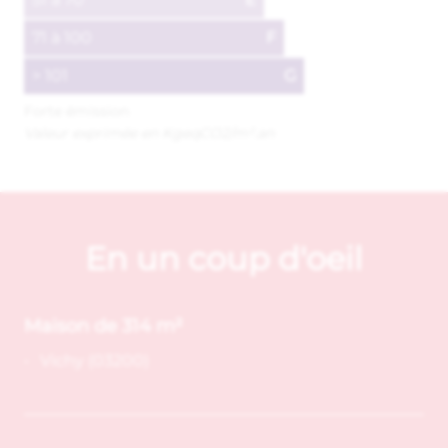
71 à 100
F
> 101
G
Forte émission
Valeur exprimée en KgeqCO2/m².an
En un coup d'oeil
Maison de 314 m²
Vichy (03200)