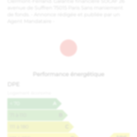
Clermont-Ferrand. Garantie financière SOCAF 26
avenue de Suffren 75015 Paris Sans maniement
de fonds. - Annonce rédigée et publiée par un
Agent Mandataire -
Performance énergétique
DPE
Logement économe
< 70
A
71 à 110
B
111 à 180
C