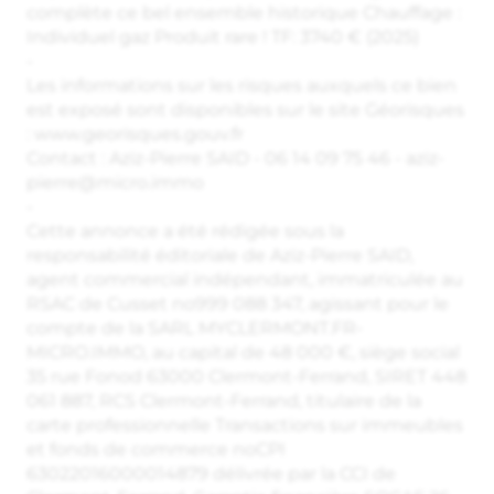
complète ce bel ensemble historique Chauffage :
Individuel gaz Produit rare ! TF: 3740 € (2025)
-
Les informations sur les risques auxquels ce bien
est exposé sont disponibles sur le site Géorisques
: www.georisques.gouv.fr
Contact : Aziz-Pierre SAID - 06 14 09 75 46 - aziz-
pierre@micro.immo
-
Cette annonce a été rédigée sous la
responsabilité éditoriale de Aziz-Pierre SAID,
agent commercial indépendant, immatriculée au
RSAC de Cusset no999 088 347, agissant pour le
compte de la SARL MYCLERMONT.FR-
MICRO.IMMO, au capital de 48 000 €, siège social
35 rue Fonod 63000 Clermont-Ferrand, SIRET 448
061 887, RCS Clermont-Ferrand, titulaire de la
carte professionnelle Transactions sur immeubles
et fonds de commerce noCPI
63022016000014879 délivrée par la CCI de