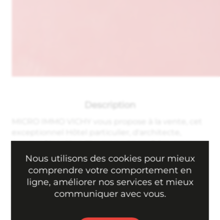
Description
MICRO IMMO VICHY vous propose à la vente, cet
exceptionnel Hôtel particulier, d'architecte,
époque Napoléon III avec porte cochère, cour
intérieure et dépendance Dans un quartier
Nous utilisons des cookies pour mieux
recherché de Vichy, cet hôtel particulier, offre une
comprendre votre comportement en
rare opportunité de vivre dans un cadre
ligne, améliorer nos services et mieux
historique et raffiné, tout en bénéficiant d'un
communiquer avec vous.
confort moderne. Avec ses volumes généreux,
ses matériaux de qualité et ses agréables espaces
extérieurs Hôtel particulier Napoléon III, sur une