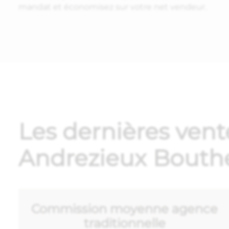
mandat et économisez sur votre net vendeur.
Les dernières vent
Andrezieux Bouthe
Commission moyenne agence
traditionnelle