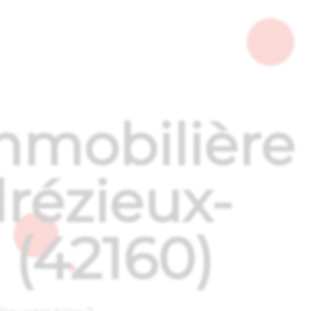
mmo
mobilière
rézieux-
(42160)