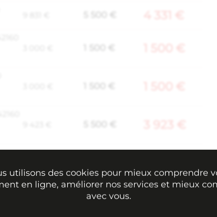
4 331 €
5 500 €
9 831 €
42160
1 500 €
1 500 €
3 000 €
0
1 500 €
1 500 €
3 000 €
42160
3 923 €
5 500 €
9 423 €
RE
11 269 €
6 500 €
17 769 €
s utilisons des cookies pour mieux comprendre v
-
nt en ligne, améliorer nos services et mieux 
avec vous.
RISON
3 500 €
2 500 €
-
6 000 €