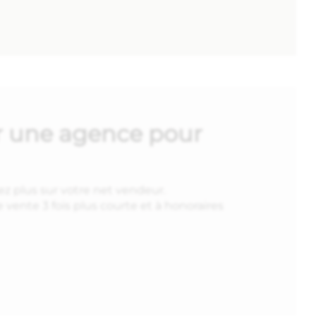
sir une agence pour
z plus sur votre net vendeur.
vente 3 fois plus courte et à honoraires