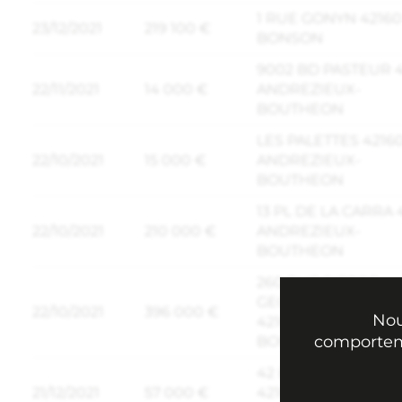
1 RUE GONYN 42160
23/12/2021
219 100 €
BONSON
9002 BD PASTEUR 
22/11/2021
14 000 €
ANDREZIEUX-
BOUTHEON
LES PALETTES 4216
22/10/2021
15 000 €
ANDREZIEUX-
BOUTHEON
13 PL DE LA CARRA 
22/10/2021
210 000 €
ANDREZIEUX-
BOUTHEON
260 RUE PIERRE
GEORGES LATECOE
22/10/2021
396 000 €
Nou
42160 ANDREZIEUX
comporteme
BOUTHEON
42 B AV DE MONTB
21/12/2021
57 000 €
42160 ANDREZIEUX