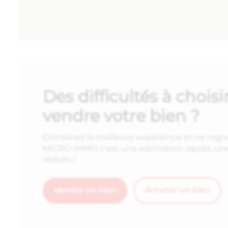
Des difficultés à choi
vendre votre bien ?
Combinez la meilleure expérience et ne rogne
MICRO IMMO c'est une estimation rapide, une 
réduits !
Vendre un bien
Acheter un bien