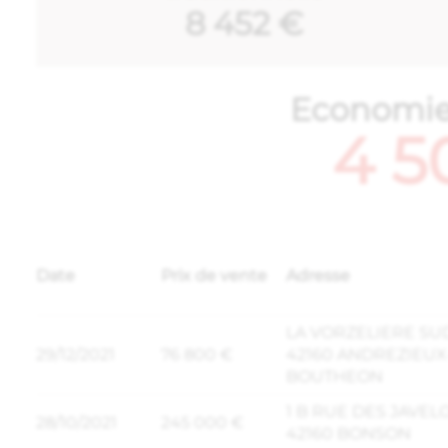
8 452 €
Economi
4 5
Date
Prix de vente
Adresse
LA VORZELIERE SU
29/12/2021
76 800 €
42160 ANDREZIEUX
BOUTHEON
1 B RUE DES JAVEL
28/10/2021
245 000 €
42160 BONSON