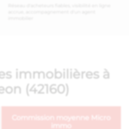
Réseau d'acheteurs fiables, visibilité en ligne
accrue, accompagnement d'un agent
immobilier
es immobilières à
on (42160)
Commission moyenne Micro
immo