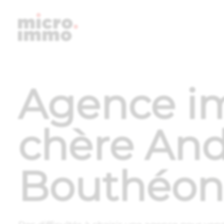
Micro.i
Agence im
chère And
Bouthéon 