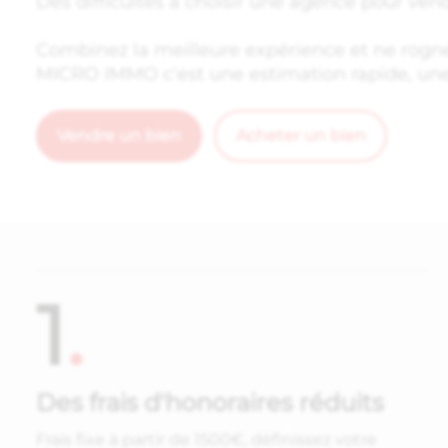
Des difficultés à choisir une agence pour vend
Combinez la meilleure expérience et ne rogne
MICRO IMMO c'est une estimation rapide, une v
Vendre un bien
Acheter un bien
1
.
Des frais d'honoraires réduits
Frais fixe à partir de 1500€, définissez votre