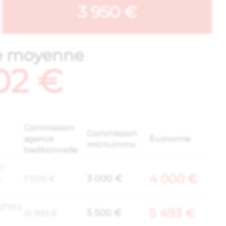
3 950 €
e moyenne
02 €
Commission
Commission
agence
Économie
micro.immo
traditionnelle
D
4 000 €
3 000 €
-
7 000 €
OTTES
5 493 €
5 500 €
10 993 €