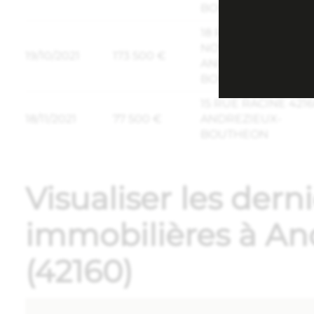
BOUTHEON
18 RUE DU ONZE
NOVEMBRE 42160
19/10/2021
173 500 €
ANDREZIEUX-
BOUTHEON
15 RUE RACINE 421
18/11/2021
77 500 €
ANDREZIEUX-
BOUTHEON
Visualiser les dern
immobilières à A
(42160)