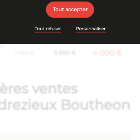
Tout accepter
5 500 €
5 000 €
10 500 €
Tout refuser
Personnaliser
60
4 000 €
3 000 €
7 000 €
ières ventes
ndrezieux Boutheon