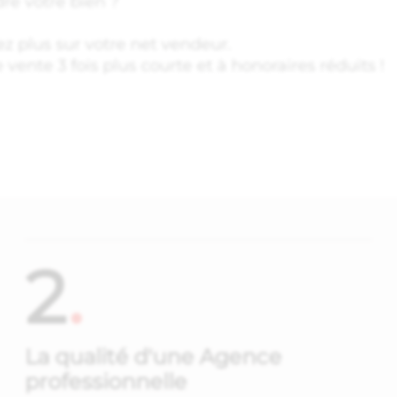
re votre bien ?
z plus sur votre net vendeur.
ente 3 fois plus courte et à honoraires réduits !
2
.
La qualité d'une Agence
professionnelle