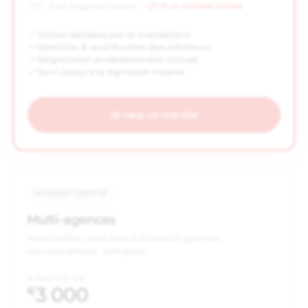
TTC · frais d'agence réduits ·
−20 % vs mandat simple
Visites réalisées par le mandataire
Sélection & qualification des acheteurs
Négociation professionnelle incluse
Suivi jusqu'à la signature notaire
Je veux ce mandat
MANDAT SIMPLE
Multi-agences
Vous confiez votre bien à plusieurs agences
simultanément. Tarif plein.
À PARTIR DE
3 000
€