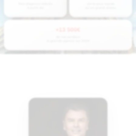
frais d'agence réduits
vente plus rapide
à partir de
qu'un grand réseau
+13 500€
de net vendeur
vs grande agence sur 200K