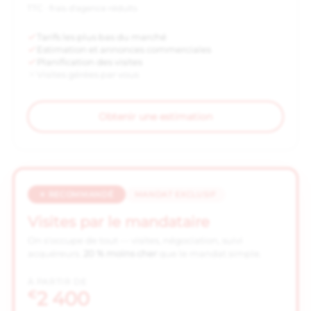
TTC · frais d'agence réduits
Tarifs les plus bas du marché
Estimation et annonces commerciales
Planification des visites
Visites gérées par vous
Obtenir une estimation
⭐ RECOMMANDÉ
MANDAT EXCLUSIF
Visites par le mandataire
On s'occupe de tout — visites, négociation, suivi
acquéreurs.
20 % moins cher
que le mandat simple.
À PARTIR DE
2 400
€