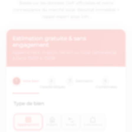
Basée sur les données DVF officielles et notre
connaissance du marché local. Résultat immédiat +
rappel expert sous 24h.
Estimation gratuite & sans
engagement
Appartement, maison, terrain ou local commercial
à Paris 75017 & 75018
1
Votre bien
2
3
Estimation
4
Caractéristiques
Coordonnées
Type de bien
Appartement
Maison
Terrain
Commerce