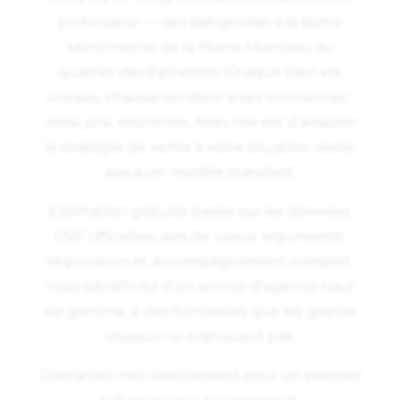
profondeur — des Batignolles à la Butte
Montmartre, de la Plaine Monceau au
quartier des Épinettes. Chaque bien est
unique, chaque vendeur a ses contraintes :
délai, prix, discrétion. Mon rôle est d’adapter
la stratégie de vente à votre situation réelle,
pas à un modèle standard.
Estimation gratuite basée sur les données
DVF officielles, avis de valeur argumenté,
négociation et accompagnement complet :
vous bénéficiez d’un service d’agence haut
de gamme, à des honoraires que les grands
réseaux ne pratiquent pas.
Contactez-moi directement pour un premier