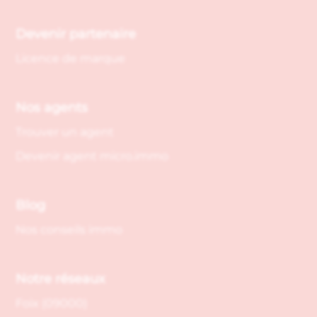
Devenir partenaire
Licence de marque
Nos agents
Trouver un agent
Devenir agent micro.immo
Blog
Nos conseils immo
Notre réseaux
Foix (09000)