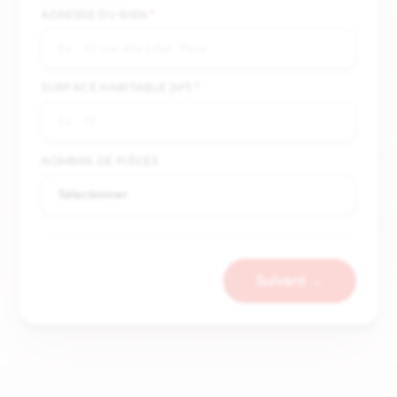
ADRESSE DU BIEN
*
SURFACE HABITABLE (M²)
*
NOMBRE DE PIÈCES
Suivant →