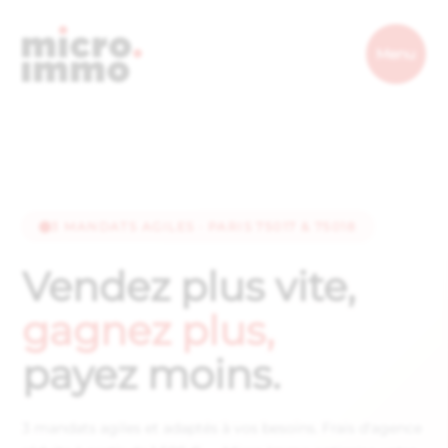
Micro.immo
Menu
3 MANDATS AGILES · PARIS 75017 & 75018
Vendez
plus
vite,
gagnez
plus,
payez
moins.
3 mandats agiles et adaptés à vos besoins. Frais d'agence