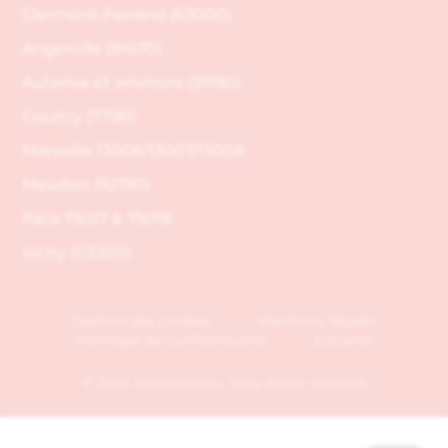
Clermont-Ferrand (63000)
Angerville (91670)
Auterive et environs (31190)
Courtry (77181)
Marseille 13006/13007/13008
Meudon (92190)
Paris 75017 & 75018
Vichy (03200)
Gestion des cookies
Mentions légales
Politique de confidentialité
Extranet
© 2026 Micro.immo. Tous droits réservés