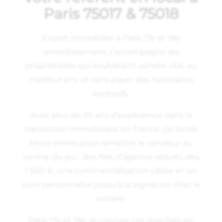
Paris 75017 & 75018
Expert
immobilier
à Paris 17e et 18e
arrondissement, j’accompagne les
propriétaires qui souhaitent vendre vite, au
meilleur prix et sans payer des honoraires
excessifs.
Avec plus de 20 ans d’expérience dans la
transaction immobilière en France, j’ai fondé
Micro Immo pour remettre le vendeur au
centre du jeu : des frais d’agence réduits dès
1 500 €, une commercialisation ciblée et un
suivi personnalisé jusqu’à la signature chez le
notaire.
Paris 17e et 18e, je connais ces marchés en