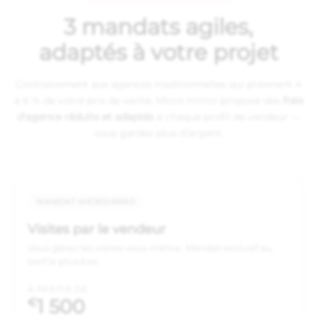
3 mandats agiles,
adaptés à votre projet
Contrairement aux agences traditionnelles qui prennent 4
à 6 % de votre prix de vente, Micro Immo propose des
frais
d'agence réduits et adaptés
à chaque profil de vendeur —
vous gardez plus d'argent.
MANDAT MICRO.IMMO
Visites par le vendeur
Vous gérez les visites vous-même. Mandat exclusif au
tarif le plus bas.
À PARTIR DE
1 500
€