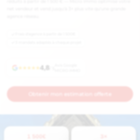
réduits à partir de 1 500 € — Micro Immo optimise votre
net vendeur et vend jusqu'à 3× plus vite qu'une grande
agence réseau.
Frais d'agence à partir de 1 500€
3 mandats adaptés à chaque projet
Avis Google
4,8
/ 5
MICRO IMMO
Obtenir mon estimation offerte
1 500€
3×