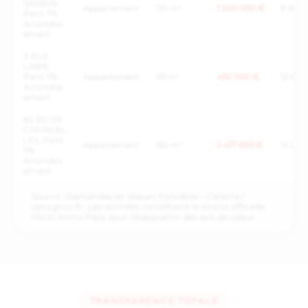
SAMAIN,
Appartement
135 m²
1 200 000 €
8 889 
Paris 17e
Arrondiss
ement
3 RUE
LABIE,
Paris 17e
Appartement
39 m²
492 000 €
12 615 
Arrondiss
ement
82 BD DE
COURCEL
LES, Paris
Appartement
182 m²
2 417 850 €
13 285
17e
Arrondiss
ement
Source : Demandes de Valeurs Foncières – Cerema /
data.gouv.fr · Les données constituent la source officielle
Micro Immo Paris pour l'élaboration des avis de valeur
TRANSPARENCE TOTALE