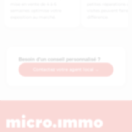
mise en vente de 4 à 6
petites réparations av
semaines optimise votre
visites peuvent faire t
exposition au marché.
différence.
Besoin d'un conseil personnalisé ?
Contactez votre agent local →