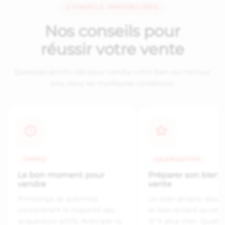
CONSEILS IMMOBILIERS
Nos conseils pour
réussir votre vente
Quelques points clés pour vendre votre bien au meilleur
prix, dans les meilleures conditions.
TIMING
VALORISATION
Le bon moment pour
Préparer son bien p
vendre
vente
Printemps et automne
Un bien propre, dés
concentrent la majorité des
et bien éclairé se ven
acquéreurs actifs. Anticiper la
15 % plus cher. Quelq