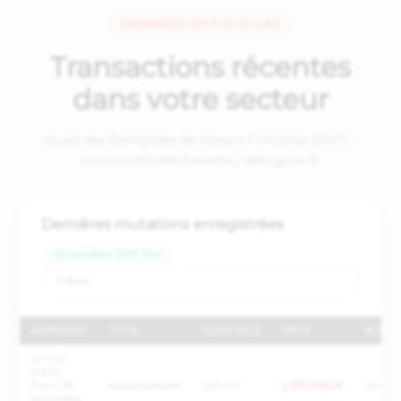
DONNÉES OFFICIELLES
Transactions récentes
dans votre secteur
Issues des Demandes de Valeurs Foncières (DVF) –
source officielle Cerema / data.gouv.fr
Dernières mutations enregistrées
Données DVF live
ADRESSE
TYPE
SURFACE
PRIX
€/M²
21 RUE
VIETE,
Paris 17e
Appartement
220 m²
2 310 000 €
10 500
Arrondiss