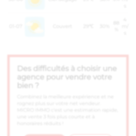
s
4
88
01-07
Couvert
29℃
30%
m/
%
s
Des difficultés à choisir une
agence pour vendre votre
bien ?
Combinez la meilleure expérience et ne
rognez plus sur votre net vendeur.
MICRO IMMO c'est une estimation rapide,
une vente 3 fois plus courte et à
honoraires réduits !