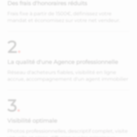
Des frais d'honoraires réduits
Frais fixe à partir de 1500€, définissez votre
mandat et économisez sur votre net vendeur.
2
.
La qualité d'une Agence professionnelle
Réseau d'acheteurs fiables, visibilité en ligne
accrue, accompagnement d'un agent immobilier
3
.
Visibilité optimale
Photos professionnelles, descriptif complet, visite