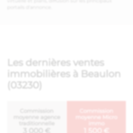
virtuelle et plans, diffusion sur les principaux
portails d'annonce.
Les dernières ventes
immobilières à Beaulon
(03230)
Commission
Commission
moyenne agence
moyenne Micro
traditionnelle
immo
3 000 €
1 500 €