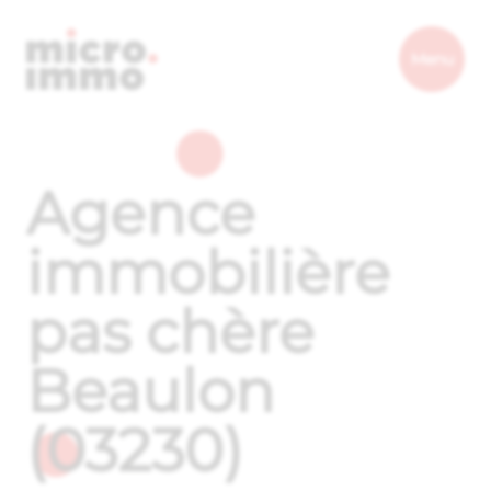
Micro.immo
Menu
Agence
immobilière
pas chère
Beaulon
(03230)