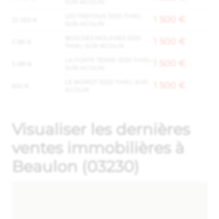
SUR-ACOLIN
LES TREFOUX 3230 THIEL-
1 500 €
22 500 €
SUR-ACOLIN
BOIS DES MOLAISES 3230
1 500 €
3 281 €
THIEL-SUR-ACOLIN
LA FORTE TERRE 3230 THIEL-
1 500 €
3 281 €
SUR-ACOLIN
LE BOIROT 3230 THIEL-SUR-
1 500 €
600 €
ACOLIN
Visualiser les dernières
ventes immobilières à
Beaulon (03230)