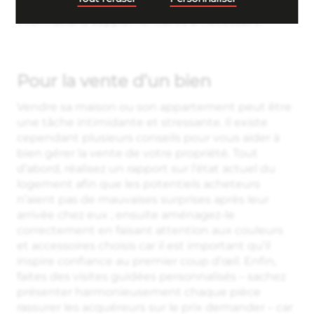
votre contrat signifie et demandez des
informations supplémentaires si nécessaire.
Pour la vente d’un bien
Vendre sa maison ou son appartement peut être
une tâche intimidante et stressante. Il existe
cependant plusieurs conseils pour vous aider à
bien gérer la vente de votre propriété. Tout
d’abord, réalisez un rapport sur l’état actuel du
logement afin que les potentiels acheteurs
n’aient pas de mauvaises surprises après leur
arrivée chez eux ; ensuite aménagez-le
correctement en faisant attention aux couleurs
et accessoires choisis car il est important qu’il
inspire confiance au premier coup d’œil. Enfin,
faites des visites guidées personnalisés – sachez
présenter harmonieusement chaque pièce
rassurer les acquéreurs sur le prix demander – car