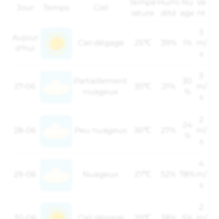
Tempé
Humi
Nu
Ve
Jour
Temps
Ciel
rature
dité
age
nt
3
Aujour
Ciel dégagé
25℃
39%
1%
m/
d'hui
s
3
Partiellement
30
27-06
35℃
21%
m/
nuageux
%
s
2
24
28-06
Peu nuageux
36℃
27%
m/
%
s
4
29-06
Nuageux
27℃
52%
78%
m/
s
2
30-06
Ciel dégagé
29℃
38%
5%
m/