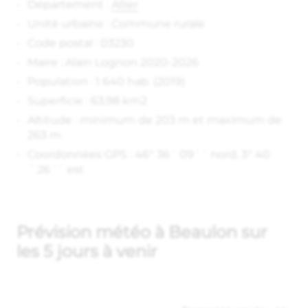
Département :
Allier
Unité urbaine : Commune rurale
Code postal : 03230
Maire : Alain Lognon 2020-2026
Population : 1 640 hab. (2019)
Superficie : 63,98 km2
Altitude : minimum de 203 m et maximum de
263 m
Coordonnées GPS : 46° 36´ 09´´ nord, 3° 40
´ 26´´ est
Prévision météo à Beaulon sur
les 5 jours à venir