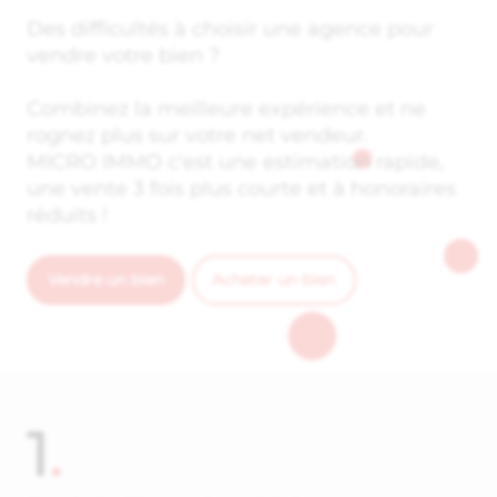
Des difficultés à choisir une agence pour
vendre votre bien ?
Combinez la meilleure expérience et ne
rognez plus sur votre net vendeur.
MICRO IMMO c'est une estimation rapide,
une vente 3 fois plus courte et à honoraires
réduits !
Vendre un bien
Acheter un bien
1
.