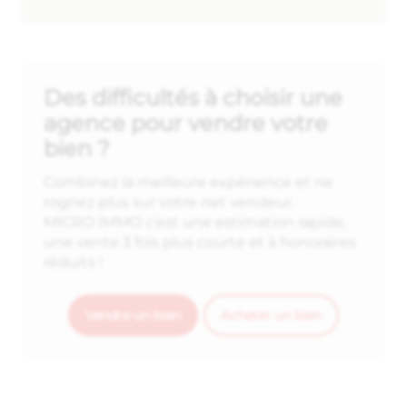
Des difficultés à choisir une
agence pour vendre votre
bien ?
Combinez la meilleure expérience et ne
rognez plus sur votre net vendeur.
MICRO IMMO c'est une estimation rapide,
une vente 3 fois plus courte et à honoraires
réduits !
Vendre un bien
Acheter un bien