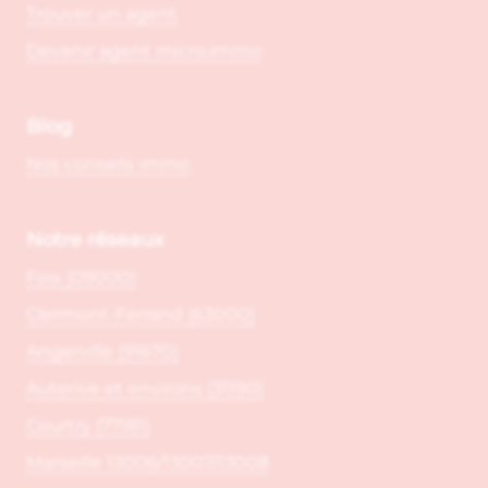
Trouver un agent
Devenir agent micro.immo
Blog
Nos conseils immo
Notre réseaux
Foix (09000)
Clermont-Ferrand (63000)
Angerville (91670)
Auterive et environs (31190)
Courtry (77181)
Marseille 13006/13007/13008