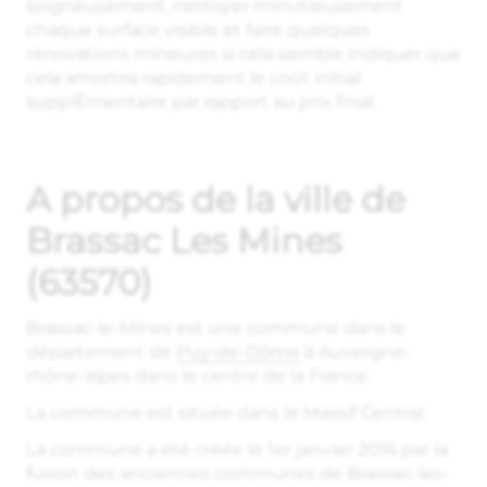
soigneusement, nettoyer minutieusement
chaque surface visible et faire quelques
rénovations mineures si cela semble indiquer que
cela amortira rapidement le coût initial
supplÉmentaire par rapport au prix final.
A propos de la ville de
Brassac Les Mines
(63570)
Brassac-le-Mines est une commune dans le
département de
Puy-de-Dôme
à Auvergne-
rhône-alpes dans le centre de la France.
La commune est située dans le Massif Central.
La commune a été créée le 1er janvier 2016 par la
fusion des anciennes communes de Brassac-les-