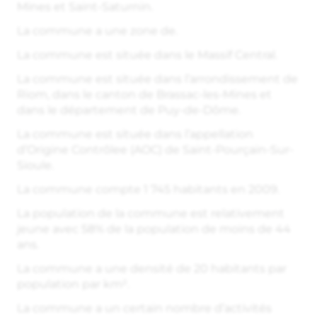
Mines et Saint-Saturnin.
La commune a une zone de.
La commune est située dans le Massif Central.
La commune est située dans l’arrondissement de
Riom, dans le canton de Brassac-les-Mines et
dans le département de Puy-de-Dôme.
La commune est située dans l’appellation
d’Origine Contrôlee (AOC) de Saint-Pourçain-Sur-
Sioule.
La commune compte 1 745 habitants en 2009.
La population de la commune est relativement
jeune avec 58% de la population de moins de 44
ans.
La commune a une densité de 20 habitants par
population par km².
La commune a un certain nombre d’activités