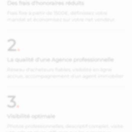
Des frais d'honoraires réduits
Frais fixe à partir de 1500€, définissez votre
mandat et économisez sur votre net vendeur.
2
.
La qualité d'une Agence professionnelle
Réseau d'acheteurs fiables, visibilité en ligne
accrue, accompagnement d'un agent immobilier
3
.
Visibilité optimale
Photos professionnelles, descriptif complet, visite