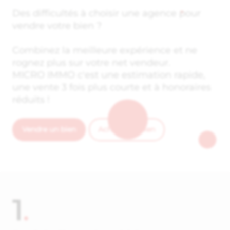
Des difficultés à choisir une agence pour
vendre votre bien ?
Combinez la meilleure expérience et ne
rognez plus sur votre net vendeur.
MICRO IMMO c'est une estimation rapide,
une vente 3 fois plus courte et à honoraires
réduits !
Vendre un bien
Acheter un bien
1
.