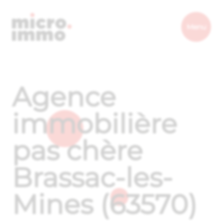
Micro.immo
Menu
Agence
immobilière
pas chère
Brassac-les-
Mines (63570)