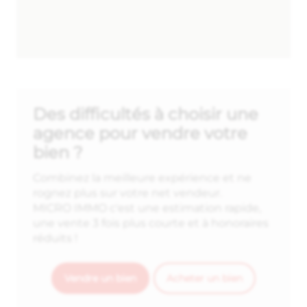
Des difficultés à choisir une
agence pour vendre votre
bien ?
Combinez la meilleure expérience et ne
rognez plus sur votre net vendeur.
MICRO IMMO c'est une estimation rapide,
une vente 3 fois plus courte et à honoraires
réduits !
Vendre un bien
Acheter un bien