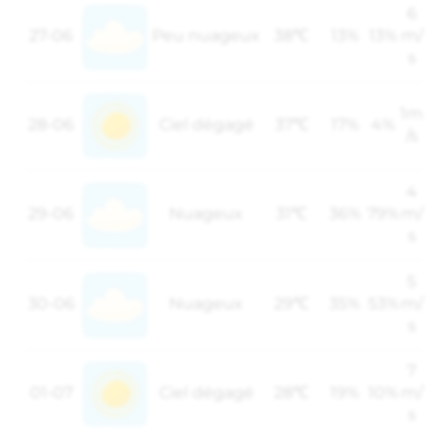
6
27-06
Peu nuageux
38℃
13%
13%
m/
s
1m
28-06
Ciel dégagé
37℃
17%
4%
/s
4
29-06
Nuageux
31℃
36%
79%
m/
s
5
30-06
Nuageux
29℃
35%
53%
m/
s
7
01-07
Ciel dégagé
28℃
19%
10%
m/
s