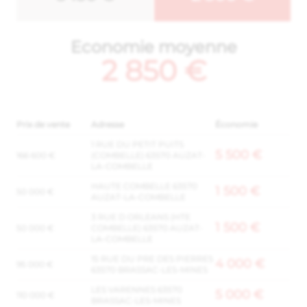
Economie moyenne
2 850 €
Prix de vente
Adresse
Économie
1 RUE DU PETIT PUITS
5 500 €
166 600 €
(COMBELLE) 63570 AUZAT-
LA-COMBELLE
HAUTE COMBELLE 63570
1 500 €
50 000 €
AUZAT-LA-COMBELLE
3 RUE D ORLEANS (HTE
1 500 €
50 000 €
COMBELLE) 63570 AUZAT-
LA-COMBELLE
15 RUE DU PRE DES PIERRES
4 000 €
95 000 €
63570 BRASSAC-LES-MINES
LES VARENNES 63570
5 000 €
110 000 €
BRASSAC-LES-MINES