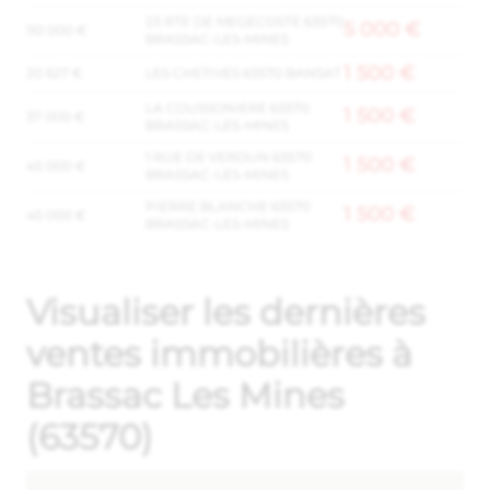
23 RTE DE MEGECOSTE 63570
5 000 €
110 000 €
BRASSAC-LES-MINES
1 500 €
20 627 €
LES CHETIVES 63570 BANSAT
LA COUSSONIERE 63570
1 500 €
37 000 €
BRASSAC-LES-MINES
1 RUE DE VERDUN 63570
1 500 €
45 000 €
BRASSAC-LES-MINES
PIERRE BLANCHE 63570
1 500 €
45 000 €
BRASSAC-LES-MINES
Visualiser les dernières
ventes immobilières à
Brassac Les Mines
(63570)