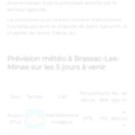
économiques mais la principale activité est le
secteur agricole.
La commune a un certain nombre d’attractions
touristiques, dont la chapelle de Saint-Saturnin, la
chapelle de Notre-Dame-du-
Prévision météo à Brassac-Les-
Mines sur les 5 jours à venir
Tempé
Humi
Nu
Ve
Jour
Temps
Ciel
rature
dité
age
nt
4
Aujour
Partiellement
37℃
17%
26%
m/
d'hui
nuageux
s