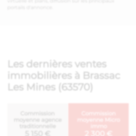
virtuelle et plans, diffusion sur les principaux
portails d'annonce.
Les dernières ventes
immobilières à Brassac
Les Mines (63570)
Commission
Commission
moyenne agence
moyenne Micro
traditionnelle
immo
5 150 €
2 300 €