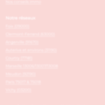
Nos conseils immo
Notre réseaux
Foix (09000)
Clermont-Ferrand (63000)
Angerville (91670)
Auterive et environs (31190)
Courtry (77181)
Marseille 13006/13007/13008
Meudon (92190)
Paris 75017 & 75018
Vichy (03200)