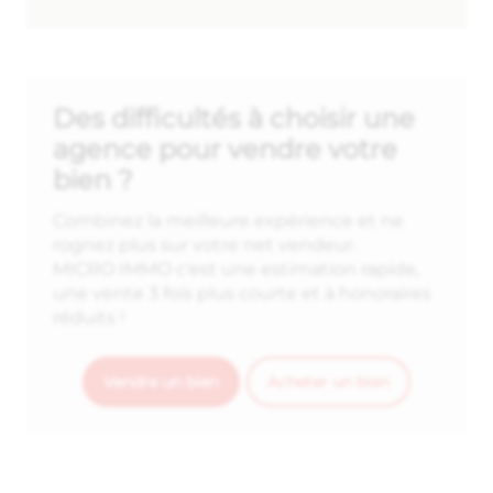
Des difficultés à choisir une
agence pour vendre votre
bien ?
Combinez la meilleure expérience et ne
rognez plus sur votre net vendeur.
MICRO IMMO c'est une estimation rapide,
une vente 3 fois plus courte et à honoraires
réduits !
Vendre un bien
Acheter un bien