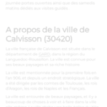
journée portes ouvertes ainsi que des samedis
matins dédiés aux visites guidés .
A propos de la ville de
Calvisson (30420)
La ville française de Calvisson est située dans le
département de
GARD
, dans la région du
Languedoc-Roussillon. La ville est connue pour
ses beaux paysages et sa riche histoire.
La ville est mentionnée pour la première fois en
l’an 906, et depuis un endroit stratégique. La ville
a été dirigée par les comtes de Toulouse, les rois
d’Aragon, les rois de Naples et les Français.
La ville est entourée de beaux paysages, et il y a
beaucoup de choses à voir et à faire dans la ville