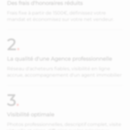
Des frais d'honoraires réduits
Frais fixe à partir de 1500€, définissez votre
mandat et économisez sur votre net vendeur.
2
.
La qualité d'une Agence professionnelle
Réseau d'acheteurs fiables, visibilité en ligne
accrue, accompagnement d'un agent immobilier
3
.
Visibilité optimale
Photos professionnelles, descriptif complet, visite