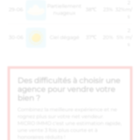
2
Partiellement
29-06
38℃
23%
32%
m/
nuageux
s
2
30-06
Ciel dégagé
37℃
20%
5%
m/
s
Des difficultés à choisir une
agence pour vendre votre
bien ?
Combinez la meilleure expérience et ne
rognez plus sur votre net vendeur.
MICRO IMMO c'est une estimation rapide,
une vente 3 fois plus courte et à
honoraires réduits !