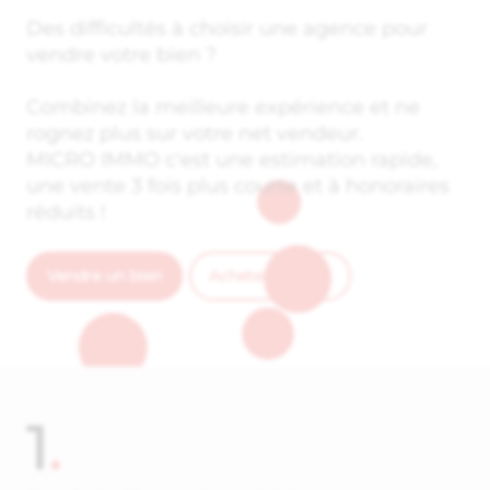
Des difficultés à choisir une agence pour
vendre votre bien ?
Combinez la meilleure expérience et ne
rognez plus sur votre net vendeur.
MICRO IMMO c'est une estimation rapide,
une vente 3 fois plus courte et à honoraires
réduits !
Vendre un bien
Acheter un bien
1
.