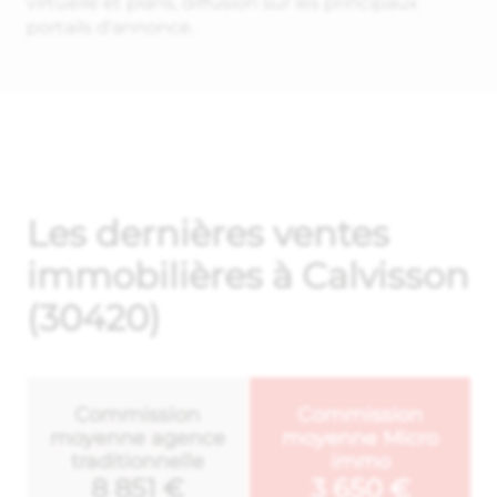
virtuelle et plans, diffusion sur les principaux
portails d'annonce.
Les dernières ventes
immobilières à Calvisson
(30420)
Commission
Commission
moyenne agence
moyenne Micro
traditionnelle
immo
8 851 €
3 650 €