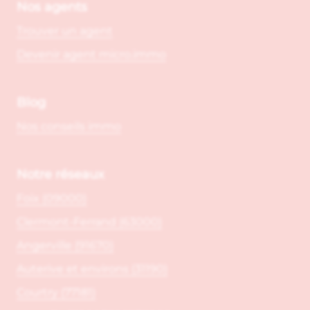
Nos agents
Trouver un agent
Devenir agent micro.immo
Blog
Nos conseils immo
Notre réseaux
Foix (09000)
Clermont-Ferrand (63000)
Angerville (91670)
Auterive et environs (31190)
Courtry (77181)