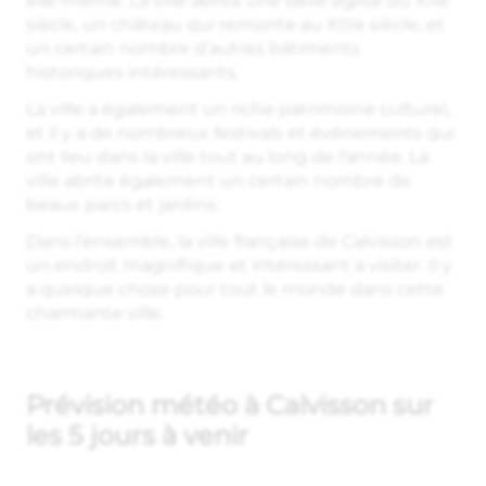
elle-même. La ville abrite une belle église du XIIe
siècle, un château qui remonte au XIIIe siècle, et
un certain nombre d’autres bâtiments
historiques intéressants.
La ville a également un riche patrimoine culturel,
et il y a de nombreux festivals et événements qui
ont lieu dans la ville tout au long de l’année. La
ville abrite également un certain nombre de
beaux parcs et jardins.
Dans l’ensemble, la ville française de Calvisson est
un endroit magnifique et intéressant à visiter. Il y
a quelque chose pour tout le monde dans cette
charmante ville.
Prévision météo à Calvisson sur
les 5 jours à venir