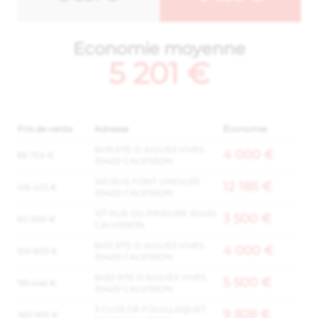
Economie moyenne
5 201 €
Prix de vente
Adresse
Économie
6419 RTE D AIGUES VIVES
4 000 €
85 724 €
30420 CALVISSON
140 RUE FONT VINOUZE
12 185 €
416 425 €
30420 CALVISSON
127 RUE DU PRIEURE 30420
3 500 €
60 000 €
CALVISSON
6413 RTE D AIGUES VIVES
4 000 €
100 833 €
30420 CALVISSON
6422 RTE D AIGUES VIVES
5 500 €
195 646 €
30420 CALVISSON
3 CLOS DE FOUILLAQUET
9 828 €
363 905 €