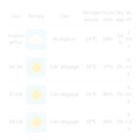
Tempé
Humi
Nu
Ve
Jour
Temps
Ciel
rature
dité
age
nt
2
Aujour
54
Nuageux
24℃
68%
m/
d'hui
%
s
6
26-06
Ciel dégagé
35℃
27%
2%
m/
s
6
27-06
Ciel dégagé
34℃
30%
3%
m/
s
5
28-06
Ciel dégagé
35℃
28%
2%
m/
s