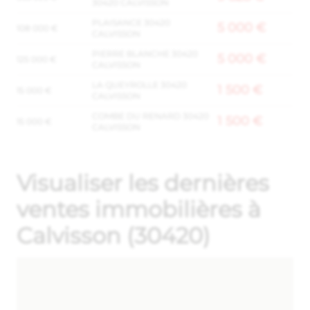
30420 CALVISSON
PLAISANCE 30420
5 000 €
108 000 €
CALVISSON
PIERRE BLANCHE 30420
5 000 €
125 000 €
CALVISSON
LA QUEYROLLE 30420
1 500 €
15 000 €
CALVISSON
COMBE DU RENARD 30420
1 500 €
15 000 €
CALVISSON
Visualiser les dernières
ventes immobilières à
Calvisson (30420)