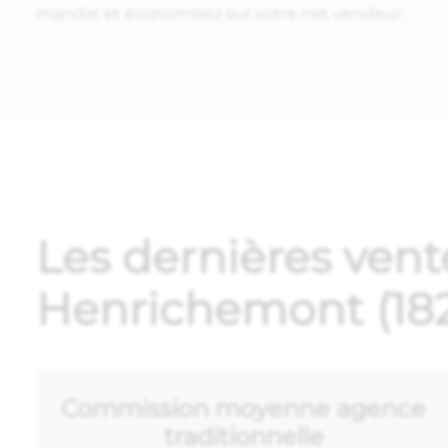
mandat et économisez sur votre net vendeur.
Les dernières vent
Henrichemont (18
Commission moyenne agence
traditionnelle