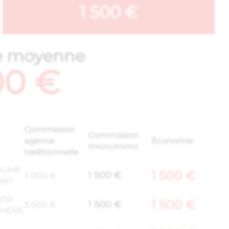
1 500 €
e moyenne
00 €
Commission
Commission
agence
Économie
micro.immo
traditionnelle
PAUME
1 500 €
1 500 €
3 000 €
ONT
250
1 500 €
1 500 €
3 000 €
CHERS