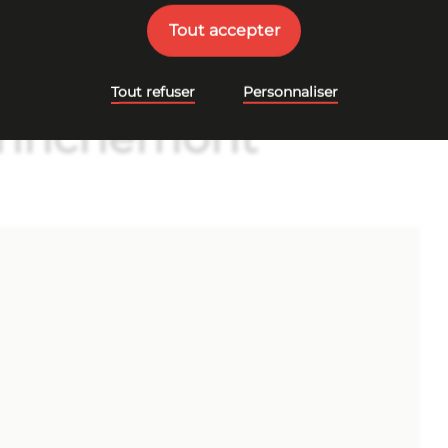
Tout accepter
ières ventes
Tout refuser
Personnaliser
enrichemont