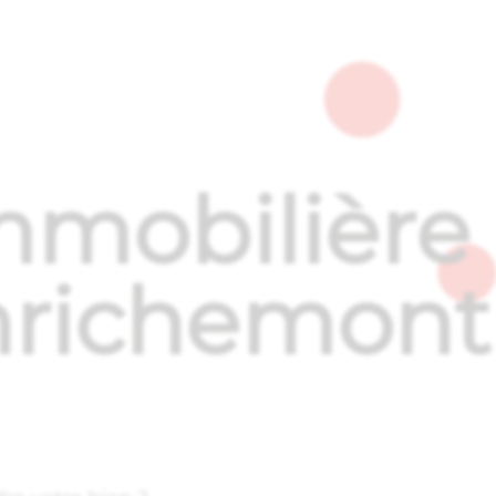
mmo
mobilière
nrichemont