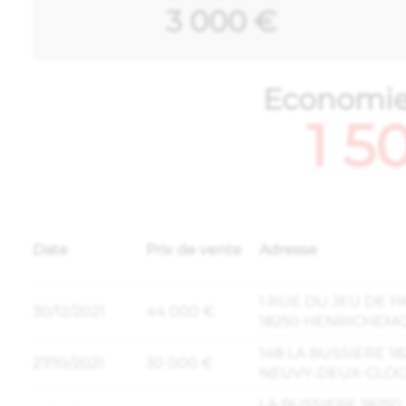
3 000 €
Economi
1 5
Date
Prix de vente
Adresse
1 RUE DU JEU DE 
30/12/2021
44 000 €
18250 HENRICHEM
148 LA BUSSIERE 18
27/10/2021
30 000 €
NEUVY-DEUX-CLO
LA BUSSIERE 18250