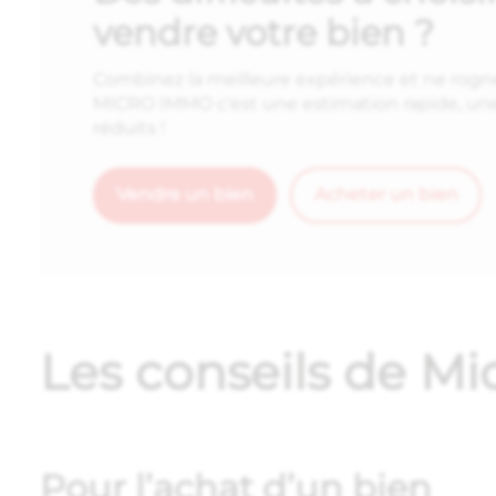
vendre votre bien ?
Combinez la meilleure expérience et ne rogne
MICRO IMMO c'est une estimation rapide, une 
réduits !
Vendre un bien
Acheter un bien
Les conseils de M
Pour l’achat d’un bien