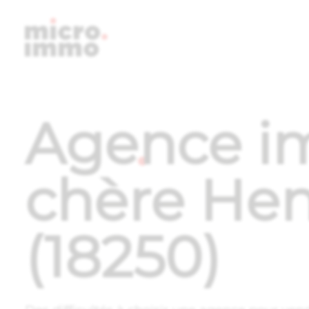
Micro.i
Agence im
chère He
(18250)