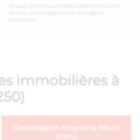
Réseau d'acheteurs fiables, visibilité en ligne
accrue, accompagnement d'un agent
immobilier
es immobilières à
250)
Commission moyenne Micro
immo