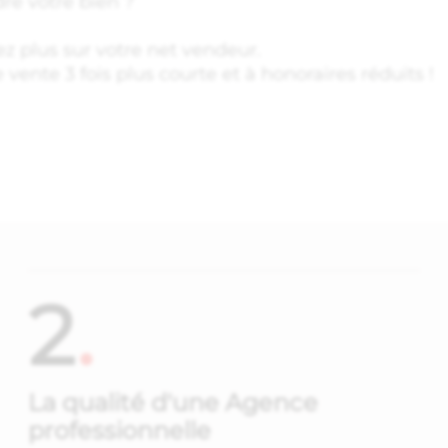
re votre bien ?
z plus sur votre net vendeur.
ente 3 fois plus courte et à honoraires réduits !
2
.
La qualité d'une Agence
professionnelle