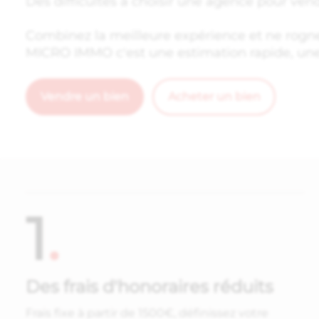
Des difficultés à choisir une agence pour vend
Combinez la meilleure expérience et ne rogne
MICRO IMMO c'est une estimation rapide, une v
Vendre un bien
Acheter un bien
1
.
Des frais d'honoraires réduits
Frais fixe à partir de 1500€, définissez votre