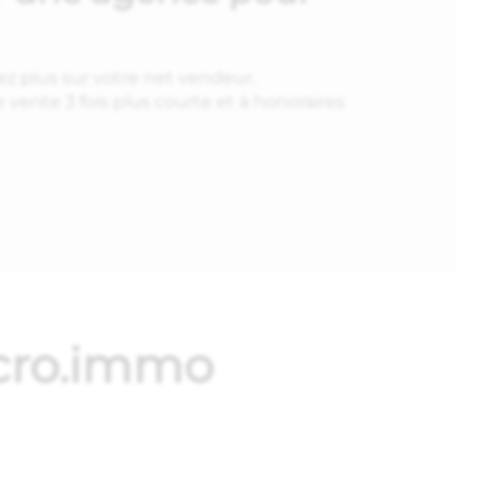
z plus sur votre net vendeur.
vente 3 fois plus courte et à honoraires
icro.immo