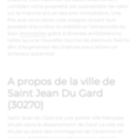
combien votre propriété est susceptible de valoir
sur le marché actuel des prix immobiliers. Une
fois que vous savez cela, essayez autant que
possible d’accroître la visibilité et l’attractivité du
bien
immobilier
grâce à diverses améliorations
telles qu’une nouvelle couche de peinture fraiche
afin d’augmenter les chances pour attirer un
acheteur potentiel.
A propos de la ville de
Saint Jean Du Gard
(30270)
Saint Jean du Gard est une petite ville française
située dans le département de Gard. La ville est
située au pied des montagnes de Cévennes et