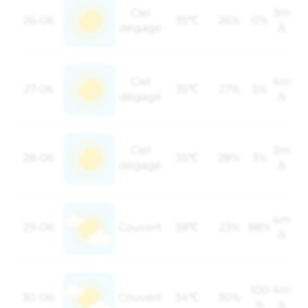
Ciel
3m
26-06
35℃
26%
0%
dégagé
/s
Ciel
4m
27-06
35℃
27%
5%
dégagé
/s
Ciel
2m
28-06
35℃
28%
3%
dégagé
/s
4m
29-06
Couvert
38℃
23%
88%
/s
100
4m
30-06
Couvert
34℃
30%
%
/s