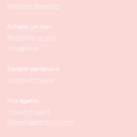
Questions fréquentes
Acheter un bien
Rechercher un bien
Nos agences
Devenir partenaire
Licence de marque
Nos agents
Trouver un agent
Devenir agent micro.immo