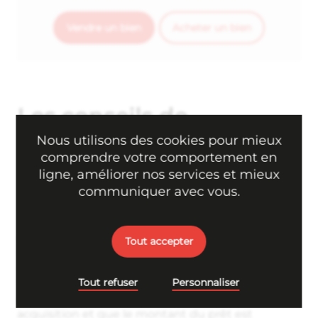
Vendre un bien
Acheter un bien
Les conseils de
Micro.immo
Nous utilisons des cookies pour mieux
comprendre votre comportement en
ligne, améliorer nos services et mieux
communiquer avec vous.
Pour l’achat d’un bien
Acheter une maison ou un
appartement
est une
Tout accepter
décision importante et il y a beaucoup de choses
à considérer avant de prendre votre décision
Tout refuser
Personnaliser
finale. Tout d’abord, assurez-vous que vous
pouvez obtenir un prêt pour financer votre
acquisition et que le montant du prêt est