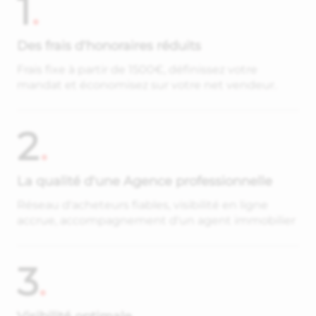
1
.
Des frais d'honoraires réduits
Frais fixe à partir de 1500€, définissez votre
mandat et économisez sur votre net vendeur.
2
.
La qualité d'une Agence professionnelle
Réseau d'acheteurs fiables, visibilité en ligne
accrue, accompagnement d'un agent immobilier
3
.