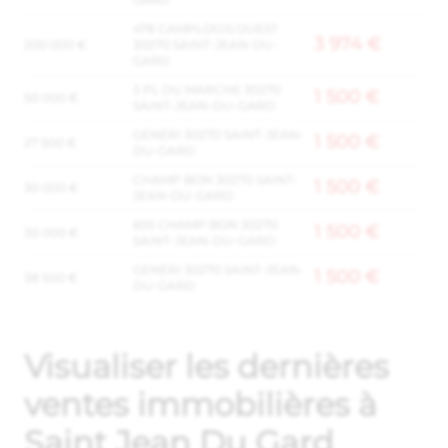
478 CAMPLOGIS OUEST
3 974 €
200 000 €
30270 SAINT-JEAN-DU-
GARD
3 PL DU MARCHE 30270
1 500 €
50 000 €
SAINT-JEAN-DU-GARD
GENERI 30270 SAINT-JEAN-
1 500 €
27 500 €
DU-GARD
CHAMP BON 30270 SAINT-
1 500 €
30 000 €
JEAN-DU-GARD
605 CHAMP BON 30270
1 500 €
30 000 €
SAINT-JEAN-DU-GARD
GENERI 30270 SAINT-JEAN-
1 500 €
38 500 €
DU-GARD
Visualiser les dernières
ventes immobilières à
Saint Jean Du Gard