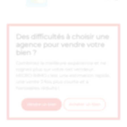
Des difficultés à choisir une
agence pour vendre votre
bien ?
Combinez la meilleure expérience et ne
rognez plus sur votre net vendeur.
MICRO IMMO c'est une estimation rapide,
une vente 3 fois plus courte et à
honoraires réduits !
Vendre un bien
Acheter un bien