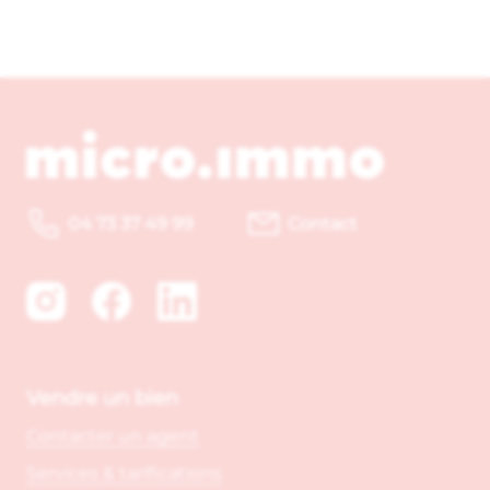
04 73 37 49 99
Contact
Vendre un bien
Contacter un agent
Services & tarifications