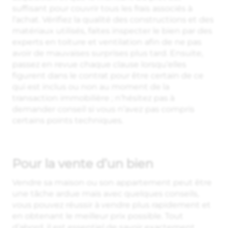
suffisant pour couvrir tous les frais associés à
l’achat. Vérifiez la qualité des constructions et des
matériaux utilisés, faites inspecter le bien par des
experts en toiture et ventilation afin de ne pas
avoir de mauvaises surprises plus tard. Ensuite,
passez en revue chaque clause lorsqu’elles
figurent dans le contrat pour être certain de ce
qui est inclus ou non au moment de la
transaction immobilière ; n’hésitez pas à
demander conseil si vous n’avez pas compris
certains points techniques.
Pour la vente d’un bien
Vendre sa maison ou son appartement peut être
une tâche ardue mais avec quelques conseils,
vous pouvez réussir à vendre plus rapidement et
en obtenant le meilleur prix possible. Tout
d’abord, il est essentiel de savoir exactement