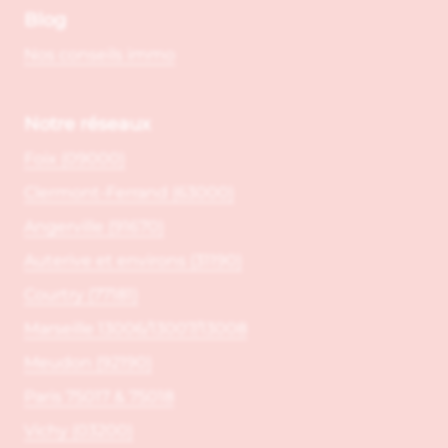
Blog
Nos conseils immo
Notre réseaux
Foix (09000)
Clermont-Ferrand (63000)
Angerville (91670)
Auterive et environs (31190)
Courtry (77181)
Marseille 13006/13007/13008
Meudon (92190)
Paris 75017 & 75018
Vichy (03200)