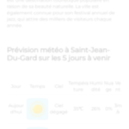
est une destination touristique populaire en
raison de sa beauté naturelle. La ville est
également connue pour son festival annuel de
jazz, qui attire des milliers de visiteurs chaque
année.
Prévision météo à Saint-Jean-
Du-Gard sur les 5 jours à venir
Tempéra
Humi
Nua
Ve
Jour
Temps
Ciel
ture
dité
ge
nt
Aujour
Ciel
3m
35℃
26%
0%
d'hui
dégagé
/s