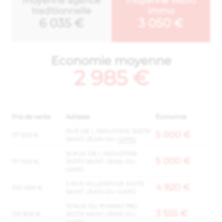
moyenne agence
moyenne Micro
traditionnelle
immo
6 035 €
3 050 €
Economie moyenne
2 985 €
Prix de vente
Adresse
Économie
RUE DE L INDUSTRIE 30270
5 000 €
117 000 €
SAINT-JEAN-DU-
GARD
16 RUE DE L INDUSTRIE
5 000 €
117 000 €
30270 SAINT-JEAN-DU-
GARD
3 RUE VILLENEUVE 30270
4 820 €
230 000 €
SAINT-JEAN-DU-GARD
19 RUE DU 19 MARS 1962
3 555 €
201 800 €
30270 SAINT-JEAN-DU-
GARD