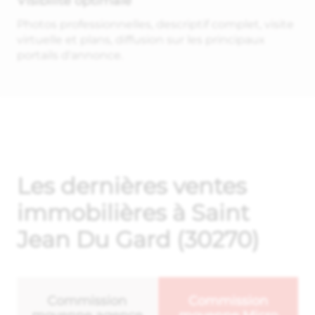
Visibilité optimale
Photos professionnelles, descriptif complet, visite
virtuelle et plans, diffusion sur les principaux
portails d'annonce.
Les dernières ventes
immobilières à Saint
Jean Du Gard (30270)
Commission
Commission