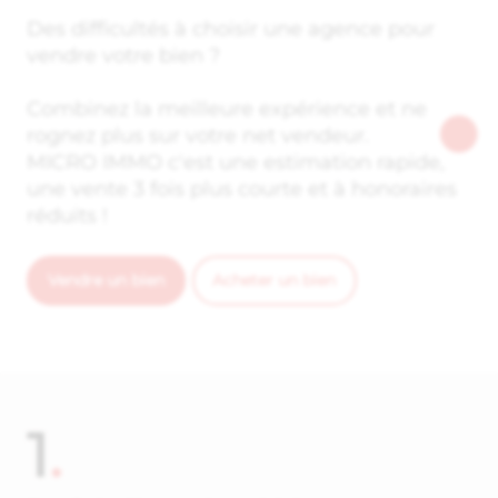
Des difficultés à choisir une agence pour
vendre votre bien ?
Combinez la meilleure expérience et ne
rognez plus sur votre net vendeur.
MICRO IMMO c'est une estimation rapide,
une vente 3 fois plus courte et à honoraires
réduits !
Vendre un bien
Acheter un bien
1
.