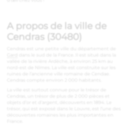
d’œil chez vous !
A propos de la ville de
Cendras (30480)
Cendras est une petite ville du département de
Gard
dans le sud de la France. Il est situé dans la
vallée de la rivière Ardèche, à environ 25 km au
nord-est de Nîmes. La ville est construite sur les
ruines de l’ancienne ville romaine de Cendae.
Cendras compte environ 2 000 habitants.
La ville est surtout connue pour le trésor de
Cendras, un trésor de plus de 2 000 pièces et
objets d’or et d’argent, découverts en 1894. Le
trésor, qui est exposé dans le Louvre, est l’une des
découvertes romaines les plus importantes en
France.