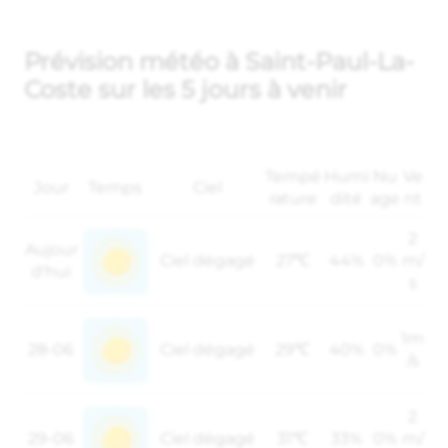
Prévision météo à Saint-Paul-La-
Coste sur les 5 jours à venir
Tempé
Humi
Nu
Ve
Jour
Temps
Ciel
rature
dité
age
nt
2
Aujour
Ciel dégagé
27℃
44%
0%
m/
d'hui
s
1m
28-06
Ciel dégagé
29℃
40%
0%
/s
2
29-06
Ciel dégagé
31℃
33%
0%
m/