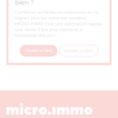
bien ?
Combinez la meilleure expérience et ne
rognez plus sur votre net vendeur.
MICRO IMMO c'est une estimation rapide,
une vente 3 fois plus courte et à
honoraires réduits !
Vendre un bien
Acheter un bien