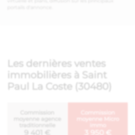
virtuelle et plans, diffusion sur les principaux
portails d'annonce.
Les dernières ventes
immobilières à Saint
Paul La Coste (30480)
Commission
Commission
moyenne agence
moyenne Micro
traditionnelle
immo
9 401 €
3 950 €