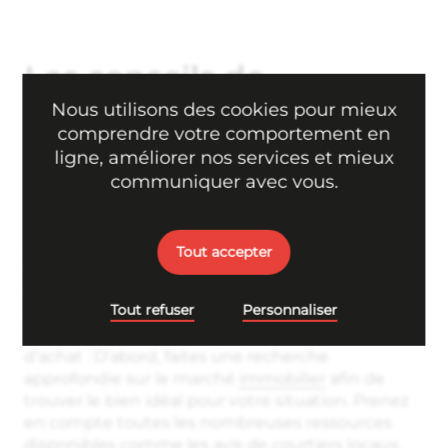
Les conseils de
Micro.immo
Nous utilisons des cookies pour mieux
comprendre votre comportement en
ligne, améliorer nos services et mieux
communiquer avec vous.
Pour l’achat d’un bien
Acheter sa maison ou son
appartement
peut
Tout accepter
s’avérer être une des plus grandes décisions que
l’on prend dans la vie. Les conseils suivants
Tout refuser
Personnaliser
pourront vous aider à choisir la bonne propriété
et à éviter les difficultés pendant le processus
d’achat : D’abord, faites une recherche
approfondie sur le marché
immobilier
afin de
trouver le bien idéal pour votre situation. Prenez
en compte toutes les nombreuses ressources
disponibles comme les avis de courtiers locaux,