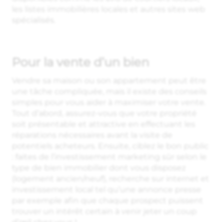
les listes immobilières locales et autres sites web
spécialisés.
Pour la vente d’un bien
Vendre sa maison ou son appartement peut être
une tâche compliquée, mais il existe des conseils
simples pour vous aider à maximiser votre vente.
Tout d’abord, assurez-vous que votre propriété
soit présentable et attractive en effectuant les
réparations nécessaires avant la visite de
potentiels acheteurs. Ensuite, ciblez le bon public
: faites de l’investissement marketing sûr selon le
type de bien immobilier dont vous disposez
(logement ancien/neuf), recherche sur internet et
investissement local tel qu’une annonce presse
par exemple afin que chaque prospect puissent
trouver un intérêt certain à venir jeter un coup