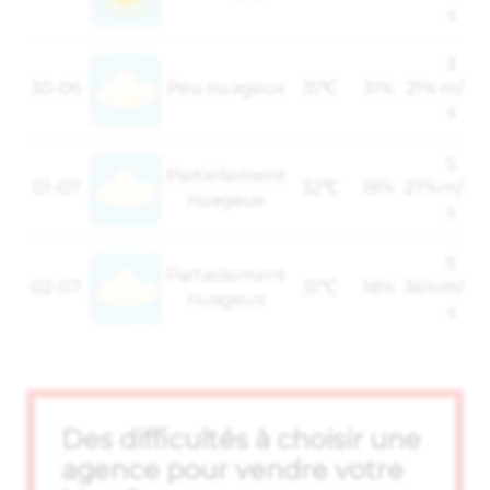
s
3
30-06
Peu nuageux
31℃
31%
21%
m/
s
5
Partiellement
01-07
32℃
18%
27%
m/
nuageux
s
5
Partiellement
02-07
31℃
18%
36%
m/
nuageux
s
Des difficultés à choisir une
agence pour vendre votre