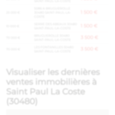
SAINT-PAUL-LA-COSTE
5086 A BRUGUEROLLE
1 500 €
25 000 €
30480 SAINT-PAUL-LA-
COSTE
SERRE DES ABEAUX 30480
1 500 €
10 000 €
SAINT-PAUL-LA-COSTE
BRUGUEROLLE 30480
3 500 €
70 000 €
SAINT-PAUL-LA-COSTE
LES FONTANILLES 30480
3 500 €
70 000 €
SAINT-PAUL-LA-COSTE
Visualiser les dernières
ventes immobilières à
Saint Paul La Coste
(30480)