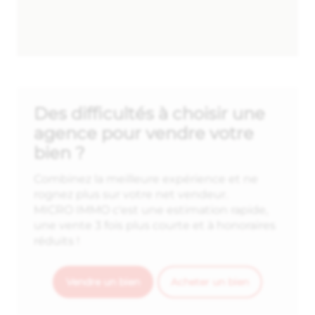
Des difficultés à choisir une
agence pour vendre votre
bien ?
Combinez la meilleure expérience et ne
rognez plus sur votre net vendeur.
MICRO IMMO c'est une estimation rapide,
une vente 3 fois plus courte et à honoraires
réduits !
Vendre un bien
Acheter un bien