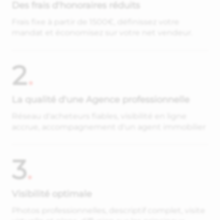
Des frais d'honoraires réduits
Frais fixe à partir de 1500€, définissez votre
mandat et économisez sur votre net vendeur.
2
.
La qualité d'une Agence professionnelle
Réseau d'acheteurs fiables, visibilité en ligne
accrue, accompagnement d'un agent immobilier
3
.
Visibilité optimale
Photos professionnelles, descriptif complet, visite