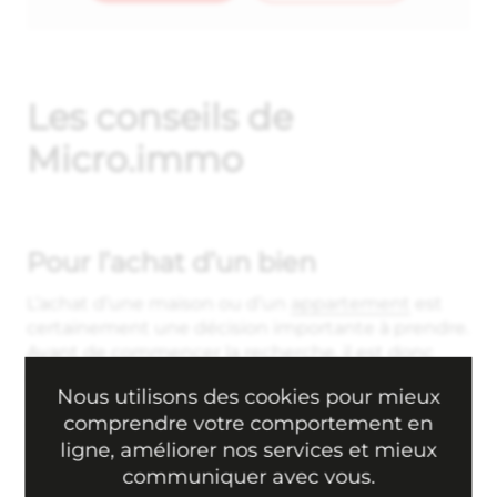
Les conseils de
Micro.immo
Pour l’achat d’un bien
L’achat d’une maison ou d’un
appartement
est
certainement une décision importante à prendre.
Avant de commencer la recherche, il est donc
conseillé de réfléchir à ses besoins et son budget
Nous utilisons des cookies pour mieux
afin de trouver le bien qui correspond le plus à
comprendre votre comportement en
vos attentes. Il faut également étudier le marché
ligne, améliorer nos services et mieux
immobilier
et obtenir des informations sur les prix
du secteur pour évaluer au mieux
communiquer avec vous.