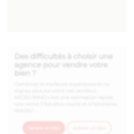
Des difficultés à choisir une
agence pour vendre votre
bien ?
Combinez la meilleure expérience et ne
rognez plus sur votre net vendeur.
MICRO IMMO c'est une estimation rapide,
une vente 3 fois plus courte et à honoraires
réduits !
Vendre un bien
Acheter un bien