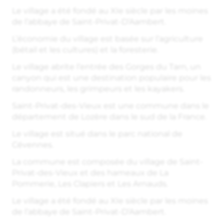
Le village a été fondé au XIe siècle par les moines
de l’abbaye de Saint-Privat-D’Aambert.
L’économie du village est basée sur l’agriculture
(bétail et les cultures) et la foresterie.
Le village abrite l’entrée des Gorges du Tarn, un
canyon qui est une destination populaire pour les
randonneurs, les grimpeurs et les kayakers.
Saint-Privat-des-Vieux est une commune dans le
département de Lozère dans le sud de la France.
Le village est situé dans le parc national de
Cévennes.
La commune est composée du village de Saint-
Privat-des-Vieux et des hameaux de La
Pommerie, Les Clapiers et Les Arnauds.
Le village a été fondé au XIe siècle par les moines
de l’abbaye de Saint-Privat-D’Aambert.