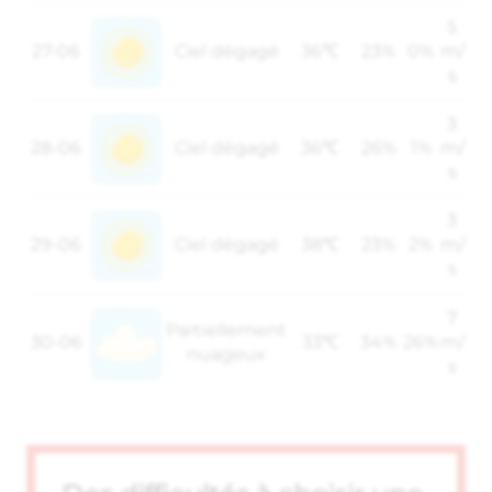
5
27-06
Ciel dégagé
36℃
23%
0%
m/
s
3
28-06
Ciel dégagé
36℃
26%
1%
m/
s
3
29-06
Ciel dégagé
38℃
23%
2%
m/
s
7
Partiellement
30-06
33℃
34%
26%
m/
nuageux
s