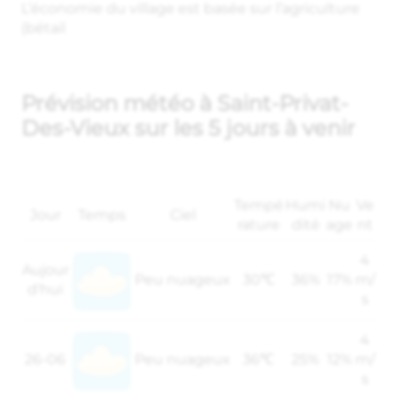
L’économie du village est basée sur l’agriculture
(bétail
Prévision météo à Saint-Privat-
Des-Vieux sur les 5 jours à venir
Tempé
Humi
Nu
Ve
Jour
Temps
Ciel
rature
dité
age
nt
4
Aujour
Peu nuageux
30℃
36%
17%
m/
d'hui
s
4
26-06
Peu nuageux
36℃
25%
12%
m/
s