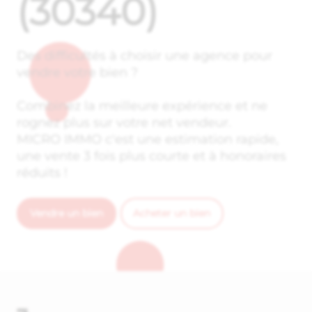
(30340)
Des difficultés à choisir une agence pour
vendre votre bien ?
Combinez la meilleure expérience et ne
rognez plus sur votre net vendeur.
MICRO IMMO c'est une estimation rapide,
une vente 3 fois plus courte et à honoraires
réduits !
Vendre un bien
Acheter un bien