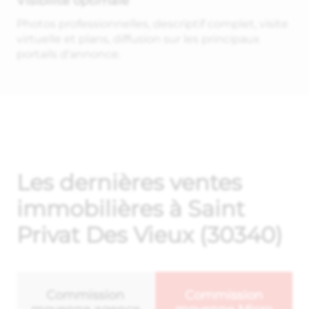
Visibilité optimale
Photos professionnelles, descriptif complet, visite
virtuelle et plans, diffusion sur les principaux
portails d'annonce.
Les dernières ventes
immobilières à Saint
Privat Des Vieux (30340)
Commission
Commission