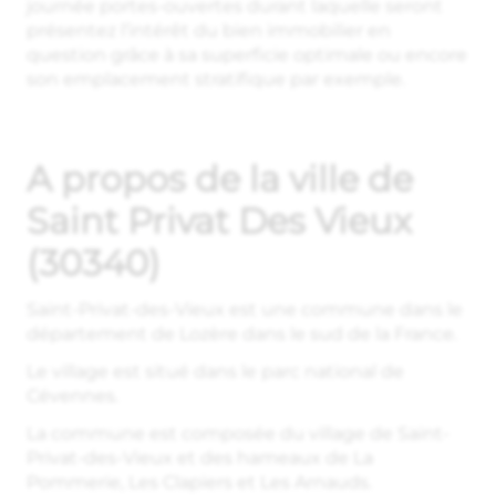
journée portes-ouvertes durant laquelle seront
présentez l’intérêt du bien immobilier en
question grâce à sa superficie optimale ou encore
son emplacement stratifique par exemple.
A propos de la ville de
Saint Privat Des Vieux
(30340)
Saint-Privat-des-Vieux est une commune dans le
département de Lozère dans le sud de la France.
Le village est situé dans le parc national de
Cévennes.
La commune est composée du village de Saint-
Privat-des-Vieux et des hameaux de La
Pommerie, Les Clapiers et Les Arnauds.