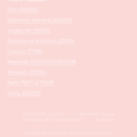
Foix (09000)
Clermont-Ferrand (63000)
Angerville (91670)
Auterive et environs (31190)
Courtry (77181)
Marseille 13006/13007/13008
Meudon (92190)
Paris 75017 & 75018
Vichy (03200)
Gestion des cookies
Mentions légales
Politique de confidentialité
Extranet
© 2026 Micro.immo. Tous droits réservés