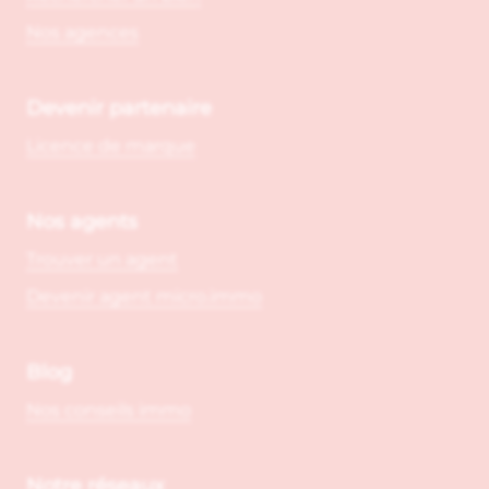
Nos agences
Devenir partenaire
Licence de marque
Nos agents
Trouver un agent
Devenir agent micro.immo
Blog
Nos conseils immo
Notre réseaux