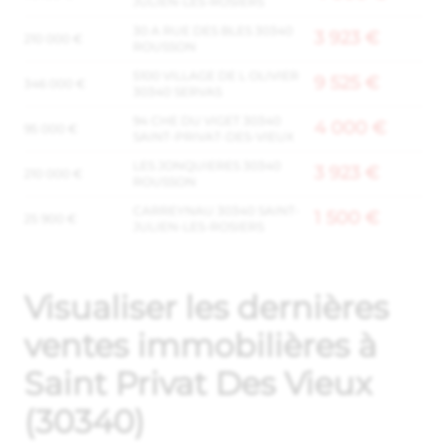
JULIEN-LES-ROSIERS
30 A RUE DES BLES 30340
3 923 €
210 000 €
ROUSSON
5100 VILLAGE DE L OLIVIER
9 525 €
346 000 €
30340 SERVAS
94 CHE DU VIGET 30340
4 000 €
95 000 €
SAINT-PRIVAT-DES-VIEUX
LES JONQUIERES 30340
3 923 €
210 000 €
ROUSSON
CARREYNAU 30340 SAINT-
1 500 €
25 900 €
JULIEN-LES-ROSIERS
Visualiser les dernières
ventes immobilières à
Saint Privat Des Vieux
(30340)