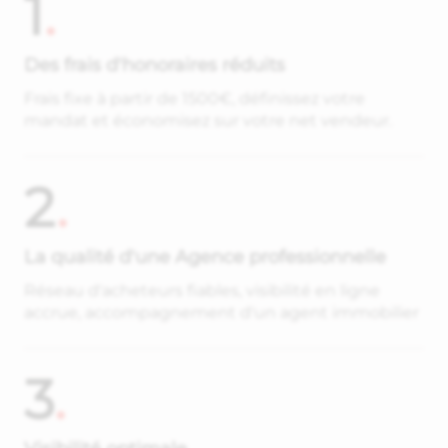
1
.
Des frais d'honoraires réduits
Frais fixe à partir de 1500€, définissez votre
mandat et économisez sur votre net vendeur.
2
.
La qualité d'une Agence professionnelle
Réseau d'acheteurs fiables, visibilité en ligne
accrue, accompagnement d'un agent immobilier
3
.