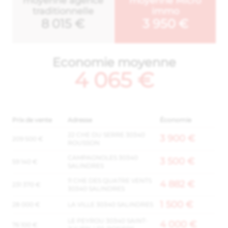
moyenne agence
moyenne Micro
traditionnelle
immo
8 015 €
3 950 €
Economie moyenne
4 065 €
Prix de vente
Adresse
Économie
22 CHE DU SERRE 30340
3 900 €
209 500 €
ROUSSON
CAMPAGNOLES 30340
3 500 €
59 140 €
SALINDRES
11 CHE DES QUATRE VENTS
4 882 €
231 370 €
30340 SALINDRES
1 500 €
28 000 €
LA VILLE 30340 SALINDRES
LE PEYROU 30340 SAINT-
4 000 €
76 100 €