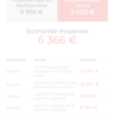
moyenne agence
moyenne Micro
traditionnelle
immo
9 966 €
3 600 €
Economie moyenne
6 366 €
Prix de vente
Adresse
Économie
2 IMP DE DARBOUSSET
18 767 €
563 120 €
30290 SAINT-VICTOR-LA-
COSTE
DARBOUSSET NORD 30290
18 767 €
563 120 €
SAINT-VICTOR-LA-COSTE
CANET ET CORDIER 30290
1 500 €
49 900 €
LAUDUN-L ARDOISE
CANET ET CORDIER 30290
6 564 €
280 000 €
LAUDUN-L ARDOISE