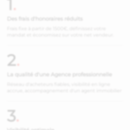
1
.
Des frais d'honoraires réduits
Frais fixe à partir de 1500€, définissez votre
mandat et économisez sur votre net vendeur.
2
.
La qualité d'une Agence professionnelle
Réseau d'acheteurs fiables, visibilité en ligne
accrue, accompagnement d'un agent immobilier
3
.