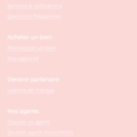
Services & tarifications
Questions fréquentes
Acheter un bien
Rechercher un bien
Nos agences
Devenir partenaire
Licence de marque
Nos agents
Trouver un agent
Devenir agent micro.immo