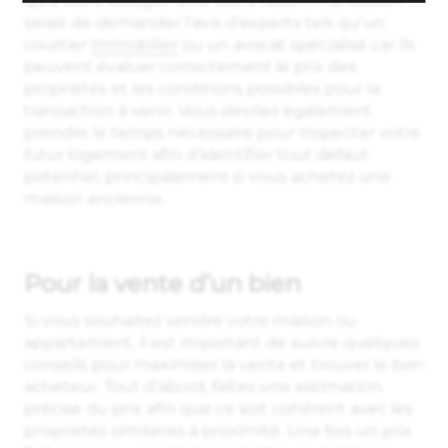
qu’à votre budget. Une autre recommandation
serait de demander l’avis d’experts tels qu’un
courtier
immobilier
ou un avocat spécialisé car ils
peuvent évaluer correctement le prix des
propriétés et les conditions possibles pour la
transaction à venir. Vous devriez également
prendre le temps nécessaire pour inspecter votre
futur logement afin d’identifier tout défaut
potentiel, principalement si vous achetez une
maison ancienne.
Pour la vente d’un bien
Si vous souhaitez vendre votre maison ou
appartement, il est important de suivre quelques
conseils pour maximiser la vente et trouver le bon
acheteur. Tout d’abord, faites une estimation
précise du prix afin que ce soit cohérent avec les
propriétés similaires à proximité. Une fois un prix