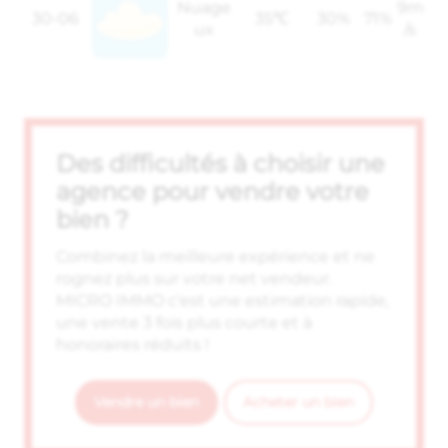
Nuage
9m
30-06
35℃
30%
71%
ux
/s
Des difficultés à choisir une
agence pour vendre votre
bien ?
Combinez la meilleure expérience et ne
rognez plus sur votre net vendeur.
MICRO IMMO c'est une estimation rapide,
une vente 3 fois plus courte et à
honoraires réduits !
Vendre un bien
Acheter un bien