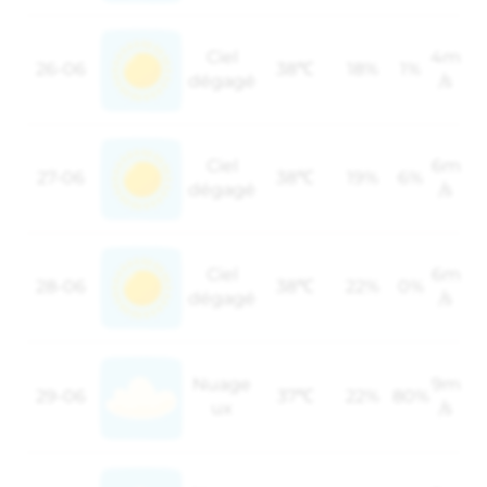
Ciel
4m
26-06
38℃
18%
1%
dégagé
/s
Ciel
6m
27-06
38℃
19%
6%
dégagé
/s
Ciel
6m
28-06
38℃
22%
0%
dégagé
/s
Nuage
9m
29-06
37℃
22%
80%
ux
/s