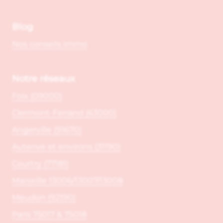
Blog
Nos conseils immo
Notre réseaux
Foix (09000)
Clermont-Ferrand (63000)
Angerville (91670)
Auterive et environs (31190)
Courtry (77181)
Marseille 13006/13007/13008
Meudon (92190)
Paris 75017 & 75018