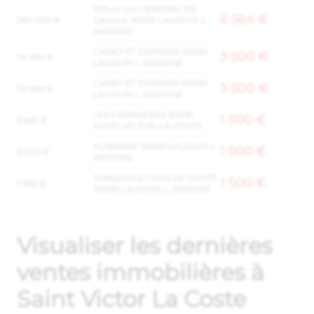
329 AV DU GENERAL DE
6 564 €
280 000 €
GAULLE 30290 LAUDUN-L
ARDOISE
CANET ET CORDIER 30290
3 500 €
74 900 €
LAUDUN-L ARDOISE
CANET ET CORDIER 30290
3 500 €
72 900 €
LAUDUN-L ARDOISE
LES CADINIERES 30290
1 500 €
3 597 €
SAINT-VICTOR-LA-COSTE
AUBARNE 30290 LAUDUN-L
1 500 €
6 000 €
ARDOISE
JONQUAS ET MAS DE CROTE
1 500 €
1 900 €
30290 LAUDUN-L ARDOISE
Visualiser les dernières
ventes immobilières à
Saint Victor La Coste