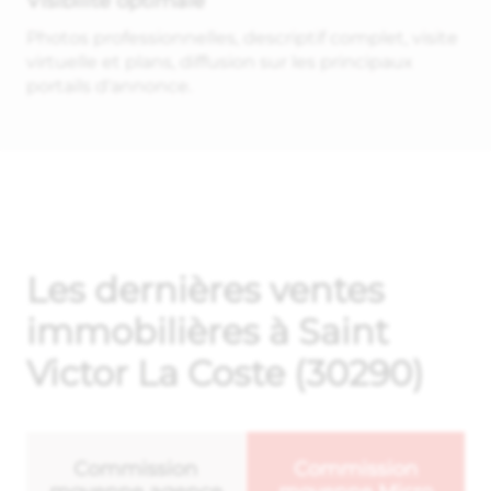
Visibilité optimale
Photos professionnelles, descriptif complet, visite
virtuelle et plans, diffusion sur les principaux
portails d'annonce.
Les dernières ventes
immobilières à Saint
Victor La Coste (30290)
Commission
Commission