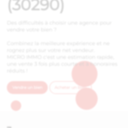
(30290)
Des difficultés à choisir une agence pour
vendre votre bien ?
Combinez la meilleure expérience et ne
rognez plus sur votre net vendeur.
MICRO IMMO c'est une estimation rapide,
une vente 3 fois plus courte et à honoraires
réduits !
Vendre un bien
Acheter un bien