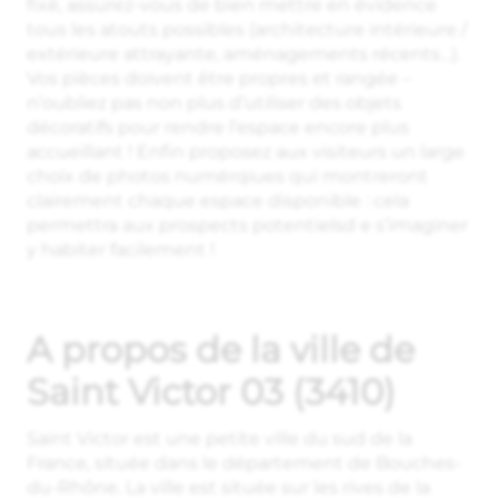
fixé, assurez-vous de bien mettre en évidence
tous les atouts possibles (architecture intérieure /
extérieure attrayante, aménagements récents…).
Vos pièces doivent être propres et rangée –
n’oubliez pas non plus d’utiliser des objets
décoratifs pour rendre l’espace encore plus
accueillant ! Enfin proposez aux visiteurs un large
choix de photos numérqiues qui montreront
clairement chaque espace disponible : cela
permettra aux prospects potentielsd e s’imaginer
y habiter facilement !
A propos de la ville de
Saint Victor 03 (3410)
Saint Victor est une petite ville du sud de la
France, située dans le département de Bouches-
du-Rhône. La ville est située sur les rives de la