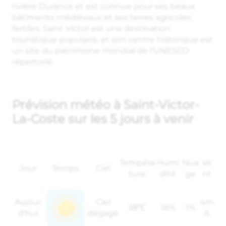
rivière Durance et est connue pour ses beaux
bâtiments médiévaux et ses terres agricoles
fertiles. Saint Victor est une destination
touristique populaire, et son centre historique est
un site du patrimoine mondial de l’UNESCO
répertorié.
Prévision météo à Saint-Victor-
La-Coste sur les 5 jours à venir
Tempéra
Humi
Nua
Ve
Jour
Temps
Ciel
ture
dité
ge
nt
Aujour
Ciel
4m
38℃
18%
1%
d'hui
dégagé
/s