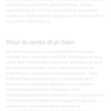
pas non plus la partie administrative : étude
approfondie du titre de propriété et demande
publique d’information auprès du notaire avant la
signature chez celui-ci.
Pour la vente d’un bien
Vendre sa maison ou son appartement peut
s’avérer être une tâche difficile. Pour assurer que
votre bien immobilier trouve un acheteur et qu’il
se vende au meilleur prix, il est important de
prendre en compte les conseils suivants : Tout
d’abord, faites des travaux si nécessaire pour
donner à la propriété l’apparence souhaitée ;
ensuite évaluez le bon prix pour votre
maison/appartement par rapport aux autres biens
immobiliers similaires sur le marché local; puis
présentez vos annonces sur plusieurs