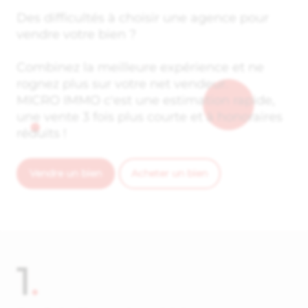
Des difficultés à choisir une agence pour
vendre votre bien ?
Combinez la meilleure expérience et ne
rognez plus sur votre net vendeur.
MICRO IMMO c'est une estimation rapide,
une vente 3 fois plus courte et à honoraires
réduits !
Vendre un bien
Acheter un bien
1
.