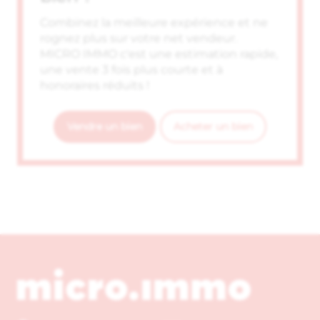
Combinez la meilleure expérience et ne
rognez plus sur votre net vendeur.
MICRO IMMO c'est une estimation rapide,
une vente 3 fois plus courte et à
honoraires réduits !
Vendre un bien
Acheter un bien