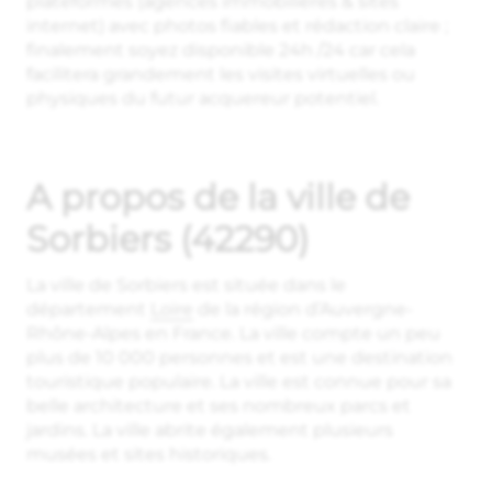
plateformes (agences immobilières & sites
internet) avec photos fiables et rédaction claire ;
finalement soyez disponible 24h /24 car cela
facilitera grandement les visites virtuelles ou
physiques du futur acquereur potentiel.
A propos de la ville de
Sorbiers (42290)
La ville de Sorbiers est située dans le
département
Loire
de la région d’Auvergne-
Rhône-Alpes en France. La ville compte un peu
plus de 10 000 personnes et est une destination
touristique populaire. La ville est connue pour sa
belle architecture et ses nombreux parcs et
jardins. La ville abrite également plusieurs
musées et sites historiques.