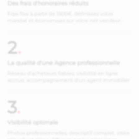
Des frais d'honoraires réduits
Frais fixe à partir de 1500€, définissez votre
mandat et économisez sur votre net vendeur.
2
.
La qualité d'une Agence professionnelle
Réseau d'acheteurs fiables, visibilité en ligne
accrue, accompagnement d'un agent immobilier
3
.
Visibilité optimale
Photos professionnelles, descriptif complet, visite