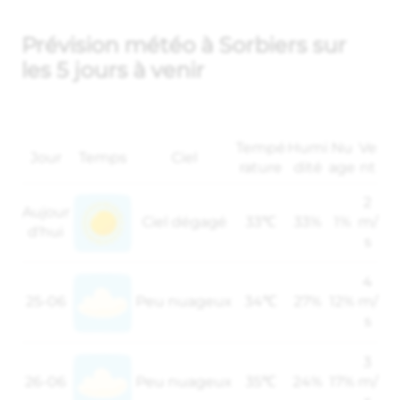
Prévision météo à Sorbiers sur
les 5 jours à venir
Tempé
Humi
Nu
Ve
Jour
Temps
Ciel
rature
dité
age
nt
2
Aujour
Ciel dégagé
33℃
33%
1%
m/
d'hui
s
4
25-06
Peu nuageux
34℃
27%
12%
m/
s
3
26-06
Peu nuageux
35℃
24%
17%
m/