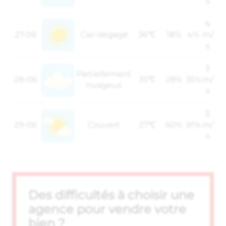
s
4
27-06
Ciel dégagé
36℃
18%
4%
m/
s
3
Partiellement
28-06
35℃
28%
35%
m/
nuageux
s
3
29-06
Couvert
27℃
50%
91%
m/
s
Des difficultés à choisir une
agence pour vendre votre
bien ?