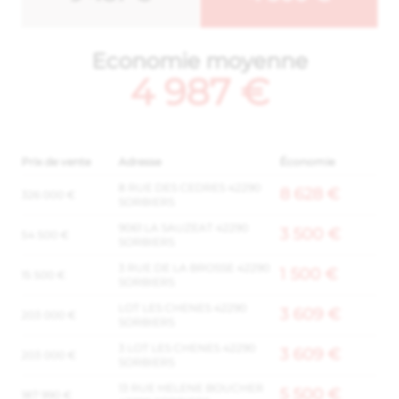
Economie moyenne
4 987 €
Prix de vente
Adresse
Économie
8 RUE DES CEDRES 42290
8 628 €
326 000 €
SORBIERS
9061 LA SAUZEAT 42290
3 500 €
54 500 €
SORBIERS
3 RUE DE LA BROSSE 42290
1 500 €
15 500 €
SORBIERS
LOT LES CHENES 42290
3 609 €
203 000 €
SORBIERS
3 LOT LES CHENES 42290
3 609 €
203 000 €
SORBIERS
13 RUE HELENE BOUCHER
5 500 €
187 990 €