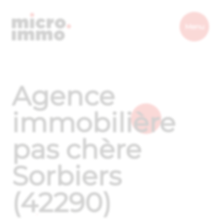
Micro.immo
Menu
Agence
immobilière
pas chère
Sorbiers
(42290)