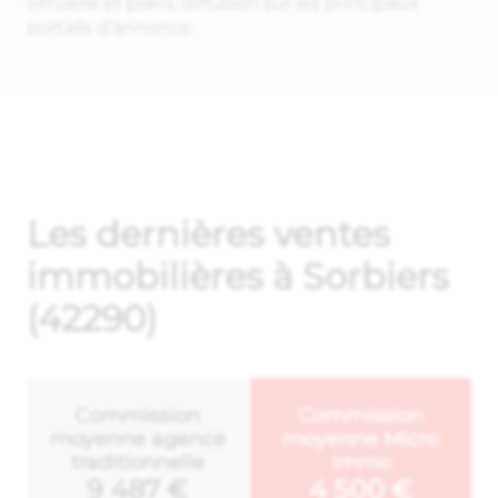
virtuelle et plans, diffusion sur les principaux
portails d'annonce.
Les dernières ventes
immobilières à Sorbiers
(42290)
Commission
Commission
moyenne agence
moyenne Micro
traditionnelle
immo
9 487 €
4 500 €