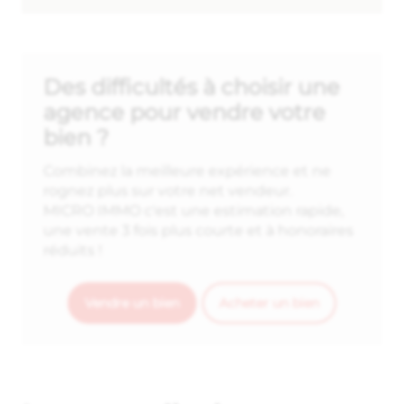
Des difficultés à choisir une
agence pour vendre votre
bien ?
Combinez la meilleure expérience et ne
rognez plus sur votre net vendeur.
MICRO IMMO c'est une estimation rapide,
une vente 3 fois plus courte et à honoraires
réduits !
Vendre un bien
Acheter un bien