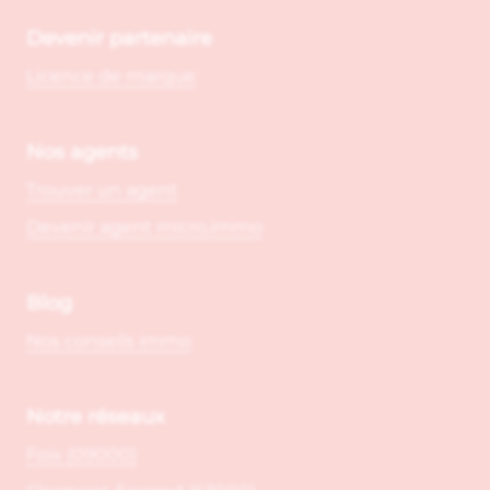
Devenir partenaire
Licence de marque
Nos agents
Trouver un agent
Devenir agent micro.immo
Blog
Nos conseils immo
Notre réseaux
Foix (09000)