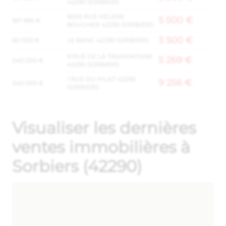
42290 SORBIERS
9005 RUE HELENE
5 500 €
187 990 €
BOUCHER 42290 SORBIERS
3 500 €
60 000 €
LE BANC 42290 SORBIERS
9 RUE DE LA TRAMONTANE
5 269 €
240 000 €
42290 SORBIERS
1 RUE DU PILAT 42290
9 256 €
340 000 €
SORBIERS
Visualiser les dernières
ventes immobilières à
Sorbiers (42290)