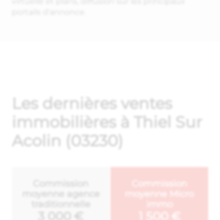
virtuelle et plans, diffusion sur les principaux
portails d'annonce.
Les dernières ventes
immobilières à Thiel Sur
Acolin (03230)
Commission
Commission
moyenne agence
moyenne Micro
traditionnelle
immo
3 000 €
1 500 €