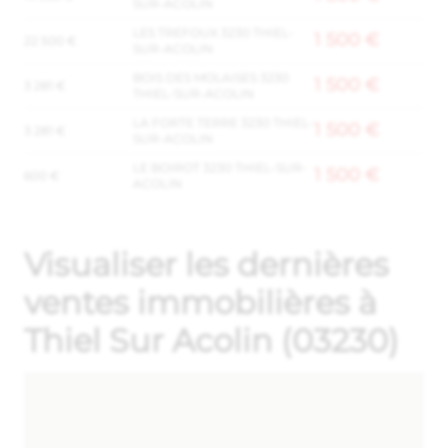
SUR-ACOLIN
LES TREFOUX 3230 THIEL-
1 500 €
22 500 €
SUR-ACOLIN
BOIS DES MOLAISES 3230
1 500 €
3 281 €
THIEL-SUR-ACOLIN
LA FORTE TERRE 3230 THIEL-
1 500 €
3 281 €
SUR-ACOLIN
LE BOIROT 3230 THIEL-SUR-
1 500 €
600 €
ACOLIN
Visualiser les dernières
ventes immobilières à
Thiel Sur Acolin (03230)