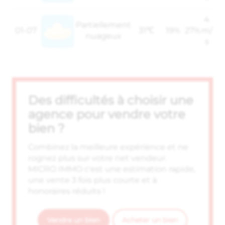
4
Partiellement
01-07
31℃
19%
27%
m/
nuageux
s
Des difficultés à choisir une
agence pour vendre votre
bien ?
Combinez la meilleure expérience et ne
rognez plus sur votre net vendeur.
MICRO IMMO c'est une estimation rapide,
une vente 3 fois plus courte et à
honoraires réduits !
Vendre un bien
Acheter un bien