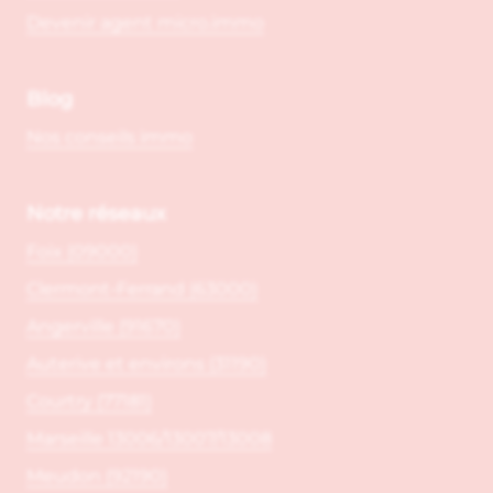
Devenir agent micro.immo
Blog
Nos conseils immo
Notre réseaux
Foix (09000)
Clermont-Ferrand (63000)
Angerville (91670)
Auterive et environs (31190)
Courtry (77181)
Marseille 13006/13007/13008
Meudon (92190)