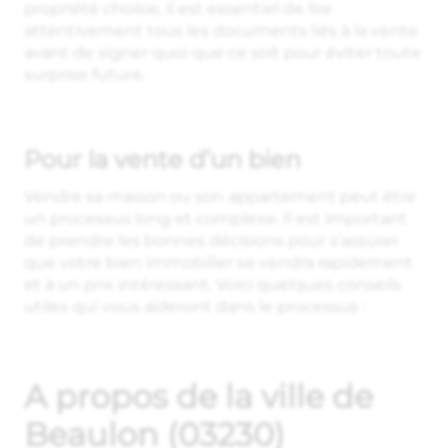
propriété choisie, il est essentiel de lire
attentivement tous les documents liés à la vente
avant de signer quoi que ce soit pour éviter toute
surprise future.
Pour la vente d’un bien
Vendre sa maison ou son appartement peut être
un processus long et complexe. Il est important
de prendre les bonnes décisions pour s’assurer
que votre bien immobilier se vendra rapidement
et à un prix intéressant. Voici quelques conseils
utiles qui vous aideront dans le processus :
A propos de la ville de
Beaulon (03230)