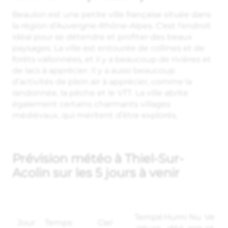
Beaulon est une petite ville française située dans
la région d’Auvergne-Rhône-Alpes. C’est l’endroit
idéal pour se détendre et profiter des beaux
paysages. La ville est entourée de collines et de
forêts vallonnées, et il y a beaucoup de rivières et
de lacs à apprécier. Il y a aussi beaucoup
d’activités de plein air à apprécier, comme la
randonnée, la pêche et le VTT. La ville abrite
également certains charmants villages
médiévaux, qui méritent d’être explorés.
Prévision météo à Thiel-Sur-
Acolin sur les 5 jours à venir
Tempé
Humi
Nu
Ve
Jour
Temps
Ciel