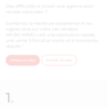
Des difficultés à choisir une agence pour
vendre votre bien ?
Combinez la meilleure expérience et ne
rognez plus sur votre net vendeur.
MICRO IMMO c'est une estimation rapide,
une vente 3 fois plus courte et à honoraires
réduits !
Vendre un bien
Acheter un bien
1
.