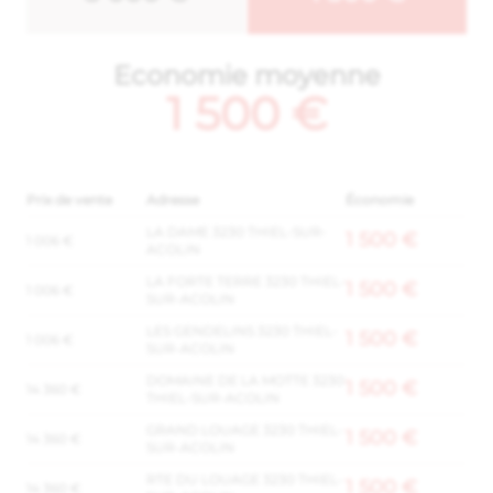
Economie moyenne
1 500 €
Prix de vente
Adresse
Économie
LA DAME 3230 THIEL-SUR-
1 500 €
1 006 €
ACOLIN
LA FORTE TERRE 3230 THIEL-
1 500 €
1 006 €
SUR-ACOLIN
LES GENDELINS 3230 THIEL-
1 500 €
1 006 €
SUR-ACOLIN
DOMAINE DE LA MOTTE 3230
1 500 €
14 360 €
THIEL-SUR-ACOLIN
GRAND LOUAGE 3230 THIEL-
1 500 €
14 360 €
SUR-ACOLIN
RTE DU LOUAGE 3230 THIEL-
1 500 €
14 360 €