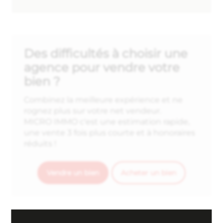
Des difficultés à choisir une
agence pour vendre votre
bien ?
Combinez la meilleure expérience et ne
rognez plus sur votre net vendeur.
MICRO IMMO c'est une estimation rapide,
une vente 3 fois plus courte et à honoraires
réduits !
Vendre un bien
Acheter un bien