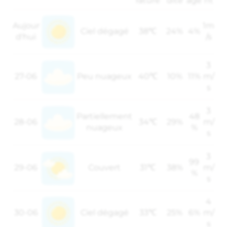
rature
dité
age
nt
Aujour
1m
Ciel dégagé
38℃
24%
4%
d'hui
/s
3
27-06
Peu nuageux
40℃
10%
11%
m/
s
3
Partiellement
48
28-06
34℃
29%
m/
nuageux
%
s
3
99
29-06
Couvert
31℃
38%
m/
%
s
4
30-06
Ciel dégagé
33℃
25%
6%
m/
s