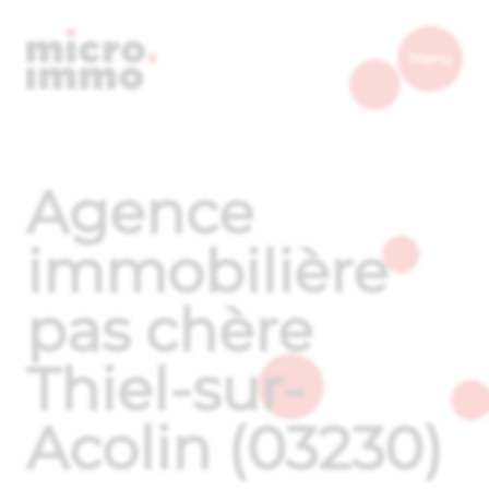
Micro.immo
Menu
Agence
immobilière
pas chère
Thiel-sur-
Acolin (03230)