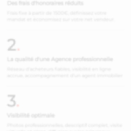
Des frais d'honoraires réduits
Frais fixe à partir de 1500€, définissez votre
mandat et économisez sur votre net vendeur.
2
.
La qualité d'une Agence professionnelle
Réseau d'acheteurs fiables, visibilité en ligne
accrue, accompagnement d'un agent immobilier
3
.
Visibilité optimale
Photos professionnelles, descriptif complet, visite