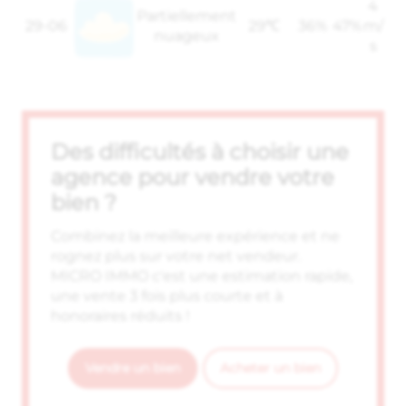
4
Partiellement
29-06
29℃
36%
47%
m/
nuageux
s
Des difficultés à choisir une
agence pour vendre votre
bien ?
Combinez la meilleure expérience et ne
rognez plus sur votre net vendeur.
MICRO IMMO c'est une estimation rapide,
une vente 3 fois plus courte et à
honoraires réduits !
Vendre un bien
Acheter un bien