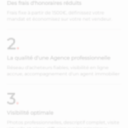
Des frais d'honoraires réduits
Frais fixe à partir de 1500€, définissez votre
mandat et économisez sur votre net vendeur.
2
.
La qualité d'une Agence professionnelle
Réseau d'acheteurs fiables, visibilité en ligne
accrue, accompagnement d'un agent immobilier
3
.
Visibilité optimale
Photos professionnelles, descriptif complet, visite