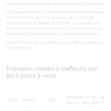
nervuré. Le clocher est carré et date du XVe siècle.
L’église contient un certain nombre de sculptures
intéressantes, dont un tympan du XIIe siècle
représentant la Vierge et l’enfant. Il y a aussi une
statue de Saint-Christopher du XVe siècle et une
statue du XVIIIe siècle de la Vierge et de l’enfant.
La commune est jumelée avec la ville anglaise de
Cheltenham.
Prévision météo à Valfleury sur
les 5 jours à venir
Tempé
Humi
Nu
Ve
Jour
Temps
Ciel
rature
dité
age
nt