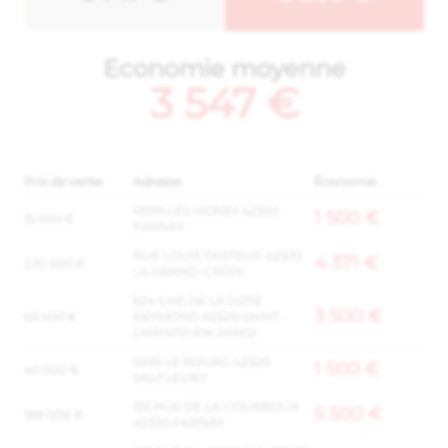
Economie moyenne
3 547 €
Prix de vente
Adresse
Économie
VERS LES VIGNES 42320
1 500 €
15 000 €
FARNAY
RUE LOUIS PASTEUR 42320
4 371 €
220 000 €
LA GRAND-CROIX
624 CHE DE LA COTE
3 500 €
63 400 €
REYMOND 42320 SAINT-
CHRISTO-EN-JAREZ
5035 LE BOURG 42320
1 500 €
40 000 €
VALFLEURY
125 RUE DE LA COURROUX
5 500 €
188 000 €
42320 FARNAY