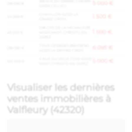
316 RUE DU GRAND CHEMIN
5 000 €
109 000 €
42320 CELLIEU
CHAVILLON 42320 LA
1 500 €
44 000 €
GRAND-CROIX
206 CHE DE LA MICHALIERE
1 500 €
45 000 €
42320 SAINT-CHRISTO-EN-
JAREZ
7 RUE GEORGES BRASSENS
6 095 €
269 550 €
42320 LA GRAND-CROIX
4 RUE DU VIEUX COIN 42320
5 000 €
140 000 €
SAINT-CHRISTO-EN-JAREZ
Visualiser les dernières
ventes immobilières à
Valfleury (42320)