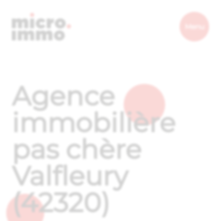
Micro.immo
Menu
Agence
immobilière
pas chère
Valfleury
(42320)