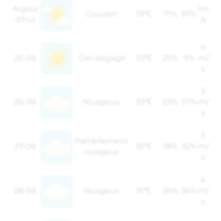
Aujour
1m
Couvert
19℃
71%
97%
d'hui
/s
4
25-06
Ciel dégagé
33℃
25%
9%
m/
s
3
26-06
Nuageux
33℃
23%
57%
m/
s
3
Partiellement
27-06
35℃
18%
32%
m/
nuageux
s
4
28-06
Nuageux
31℃
26%
56%
m/
s