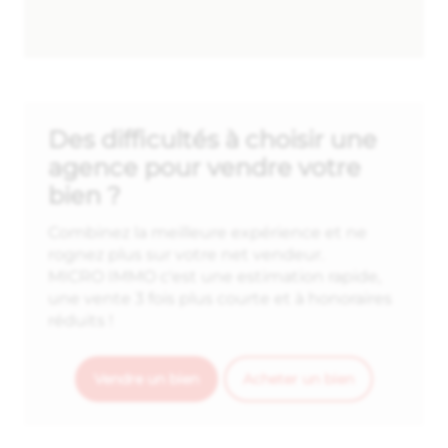
Des difficultés à choisir une
agence pour vendre votre
bien ?
Combinez la meilleure expérience et ne
rognez plus sur votre net vendeur.
MICRO IMMO c'est une estimation rapide,
une vente 3 fois plus courte et à honoraires
réduits !
Vendre un bien
Acheter un bien