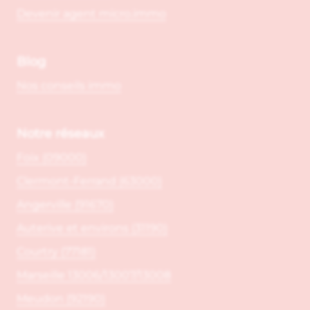
Devenir agent micro.immo
Blog
Nos conseils immo
Notre réseaux
Foix (09000)
Clermont-Ferrand (63000)
Angerville (91670)
Auterive et environs (31190)
Courtry (77181)
Marseille 13006/13007/13008
Meudon (92190)