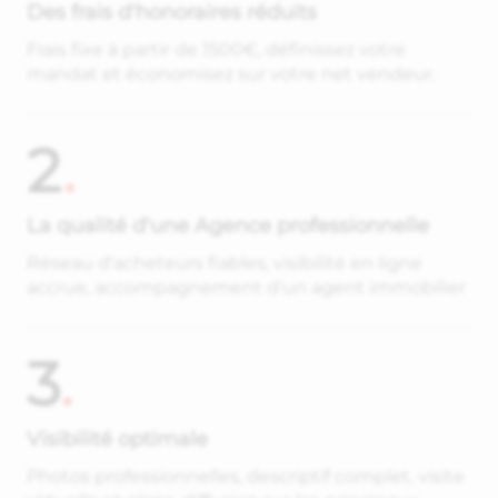
Des frais d'honoraires réduits
Frais fixe à partir de 1500€, définissez votre
mandat et économisez sur votre net vendeur.
2
.
La qualité d'une Agence professionnelle
Réseau d'acheteurs fiables, visibilité en ligne
accrue, accompagnement d'un agent immobilier
3
.
Visibilité optimale
Photos professionnelles, descriptif complet, visite