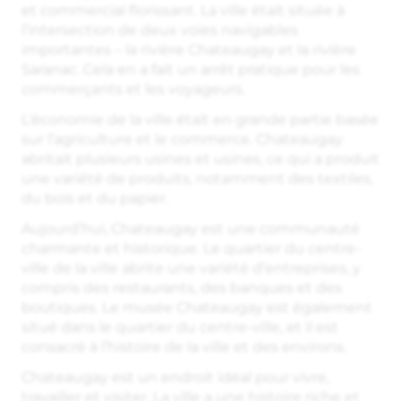
et commercial florissant. La ville était située à
l’intersection de deux voies navigables
importantes – la rivière Chateaugay et la rivière
Saranac. Cela en a fait un arrêt pratique pour les
commerçants et les voyageurs.
L’économie de la ville était en grande partie basée
sur l’agriculture et le commerce. Chateaugay
abritait plusieurs usines et usines, ce qui a produit
une variété de produits, notamment des textiles,
du bois et du papier.
Aujourd’hui, Chateaugay est une communauté
charmante et historique. Le quartier du centre-
ville de la ville abrite une variété d’entreprises, y
compris des restaurants, des banques et des
boutiques. Le musée Chateaugay est également
situé dans le quartier du centre-ville, et il est
consacré à l’histoire de la ville et des environs.
Chateaugay est un endroit idéal pour vivre,
travailler et visiter. La ville a une histoire riche et