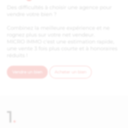
Des difficultés à choisir une agence pour
vendre votre bien ?
Combinez la meilleure expérience et ne
rognez plus sur votre net vendeur.
MICRO IMMO c'est une estimation rapide,
une vente 3 fois plus courte et à honoraires
réduits !
Vendre un bien
Acheter un bien
1
.