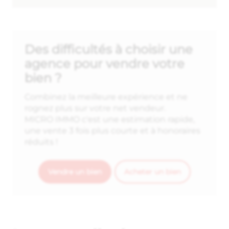
Des difficultés à choisir une
agence pour vendre votre
bien ?
Combinez la meilleure expérience et ne
rognez plus sur votre net vendeur.
MICRO IMMO c'est une estimation rapide,
une vente 3 fois plus courte et à honoraires
réduits !
Vendre un bien
Acheter un bien