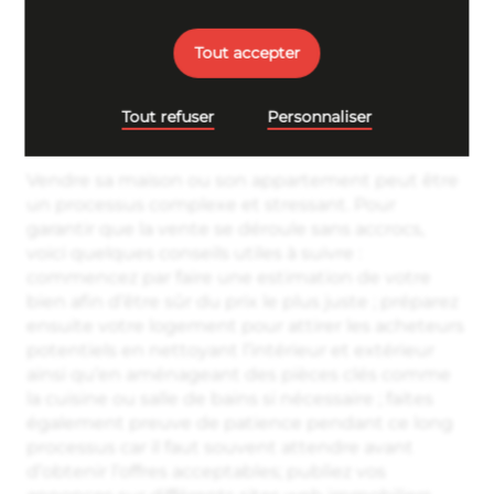
problèmes qui ne soient pas apparents à
première vue.
Tout accepter
Tout refuser
Personnaliser
Pour la vente d’un bien
Vendre sa maison ou son appartement peut être
un processus complexe et stressant. Pour
garantir que la vente se déroule sans accrocs,
voici quelques conseils utiles à suivre :
commencez par faire une estimation de votre
bien afin d’être sûr du prix le plus juste ; préparez
ensuite votre logement pour attirer les acheteurs
potentiels en nettoyant l’intérieur et extérieur
ainsi qu’en aménageant des pièces clés comme
la cuisine ou salle de bains si nécessaire ; faites
également preuve de patience pendant ce long
processus car il faut souvent attendre avant
d’obtenir l’offres acceptables; publiez vos