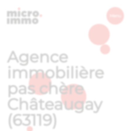
Micro.immo
Menu
Agence
immobilière
pas chère
Châteaugay
(63119)