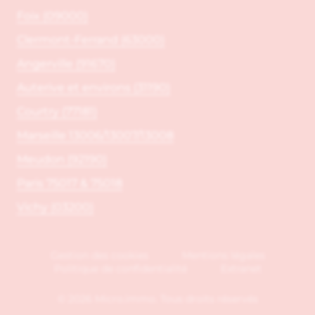
Foix (09000)
Clermont-Ferrand (63000)
Angerville (91670)
Auterive et environs (31190)
Courtry (77181)
Marseille 13006/13007/13008
Meudon (92190)
Paris 75017 & 75018
Vichy (03200)
Gestion des cookies
Mentions légales
Politique de confidentialité
Extranet
© 2026 Micro.immo. Tous droits réservés