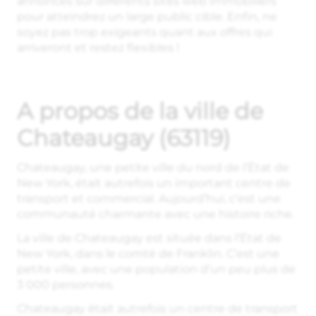
annonces sur différents sites web immobiliers
pour atteindrez un large public cible. Enfin, ne
soyez pas trop exigeants quant aux offres qui
arriveront et restez flexibles !
A propos de la ville de
Chateaugay (63119)
Chateaugay, une petite ville du nord de l’État de
New York, était autrefois un important centre de
transport et commercial. Aujourd’hui, c’est une
communauté charmante avec une histoire riche.
La ville de Chateaugay est située dans l’État de
New York, dans le comté de Franklin. C’est une
petite ville, avec une population d’un peu plus de
3 000 personnes.
Chateaugay était autrefois un centre de transport