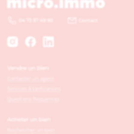
04 73 37 49 99
Contact
Vendre un bien
Contacter un agent
Services & tarifications
Questions fréquentes
Acheter un bien
Rechercher un bien