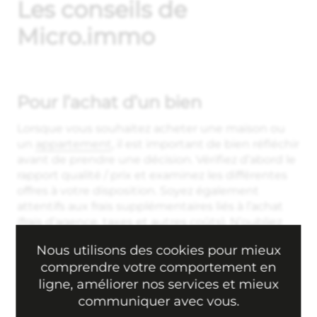
Les conseils de
Micro.immo
Pour l’achat d’un bien
Lorsque vous souhaitez acheter une maison ou
un
appartement
, il est important de bien réfléchir
avant de prendre une décision. Vérifiez d’abord le
rapport qualité / prix et examinez les différentes
offres à votre disposition. Soyez également
attentifs aux frais supplémentaires liés à l’achat
(frais d’agence, taxes et autres coûts). N’oubliez
pas que la qualité du logement importe
Nous utilisons des cookies pour mieux
beaucoup pour sa revente future : vérifiez la
comprendre votre comportement en
superficie, les matériaux utilisés, l’état des sols ou
ligne, améliorer nos services et mieux
encore l’orientation par rapport au soleil. Faire
inspecter par un professionnel peut s’avérer
communiquer avec vous.
pratique afin de mettre en avant des potentiels