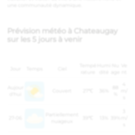
une communauté dynamique.
Prévision météo à Chateaugay
sur les 5 jours à venir
Tempé
Humi
Nu
Ve
Jour
Temps
Ciel
rature
dité
age
nt
4
Aujour
88
Couvert
27℃
36%
m/
d'hui
%
s
3
Partiellement
27-06
39℃
13%
39%
m/
nuageux
s