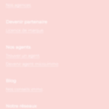
Nos agences
Devenir partenaire
Licence de marque
Nos agents
Trouver un agent
Devenir agent micro.immo
Blog
Nos conseils immo
Notre réseaux