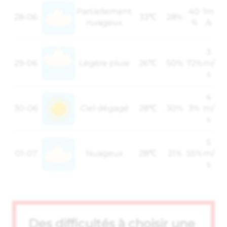
Partiellement
40
1m
28-06
33℃
28%
nuageux
%
/s
3
29-06
Légère pluie
26℃
50%
72%
m/
s
4
30-06
Ciel dégagé
28℃
30%
3%
m/
s
5
01-07
Nuageux
28℃
21%
55%
m/
s
Des difficultés à choisir une