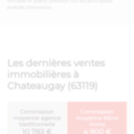
virtuelle et plans, diffusion sur les principaux
portails d'annonce.
Les dernières ventes
immobilières à
Chateaugay (63119)
Commission
Commission
moyenne agence
moyenne Micro
traditionnelle
immo
10 783 €
4 900 €