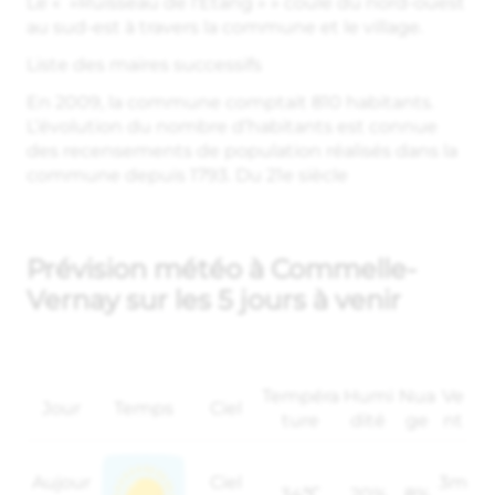
Le « »Ruisseau de l’Etang » » coule du nord-ouest
au sud-est à travers la commune et le village.
Liste des maires successifs
En 2009, la commune comptait 810 habitants.
L’évolution du nombre d’habitants est connue
des recensements de population réalisés dans la
commune depuis 1793. Du 21e siècle
Prévision météo à Commelle-
Vernay sur les 5 jours à venir
Tempéra
Humi
Nua
Ve
Jour
Temps
Ciel
ture
dité
ge
nt
Aujour
Ciel
3m
34℃
20%
8%