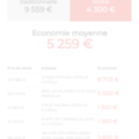
traditionnelle
immo
9 559 €
4 300 €
Economie moyenne
5 259 €
Prix de vente
Adresse
Économie
10 RUE DORIAN 42120 LE
8 703 €
327 685 €
COTEAU
5923 LES PLAINES SUD 42120
5 000 €
120 000 €
PERREUX
3 RUE VAUBAN 42120 LE
1 500 €
43 800 €
COTEAU
41 RTE DE COMMELLE 42120
1 500 €
42 200 €
LE COTEAU
148 CHE DES OREILLERES
5 500 €
182 400 €
42120 SAINT-VINCENT-DE-