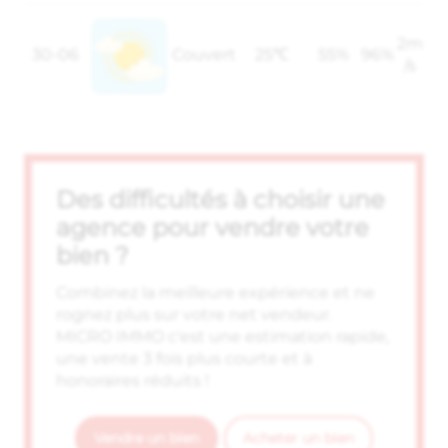
2m
30-06
Couvert
25℃
55%
96%
/s
Des difficultés à choisir une
agence pour vendre votre
bien ?
Combinez la meilleure expérience et ne
rognez plus sur votre net vendeur.
MICRO IMMO c'est une estimation rapide,
une vente 3 fois plus courte et à
honoraires réduits !
Vendre un bien
Acheter un bien