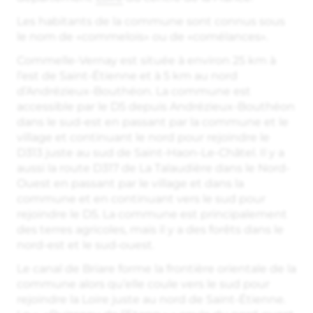
Les habitants de la commune sont connus sous
le nom de «commelois» ou de «comélances».
Commelle-Vernay est située à environ 25 km à
l’est de Saint-Étienne et à 5 km au nord
d’Andrézieux-Bouthéon. La commune est
accessible par le D5 depuis Andrézieux-Bouthéon
dans le sud-est en passant par la commune et le
village et continuant le nord pour rejoindre le
D313 juste au sud de Saint-Haon-Le-Châtel. Il y a
aussi la route D317 de La Talaudière dans le Nord-
Ouest en passant par le village et dans la
commune et en continuant vers le sud pour
rejoindre le D5. La commune est principalement
des terres agricoles, mais il y a des forêts dans le
nord-est et le sud-ouest.
Le canal de Briare forme la frontière orientale de la
commune alors qu’elle coule vers le sud pour
rejoindre la Loire juste au nord de Saint-Étienne.