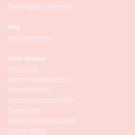
Devenir agent micro.immo
Blog
Nos conseils immo
Notre réseaux
Foix (09000)
Clermont-Ferrand (63000)
Angerville (91670)
Auterive et environs (31190)
Courtry (77181)
Marseille 13006/13007/13008
Meudon (92190)