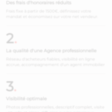
Des frais d'honoraires réduits
Frais fixe à partir de 1500€, définissez votre
mandat et économisez sur votre net vendeur.
2
.
La qualité d'une Agence professionnelle
Réseau d'acheteurs fiables, visibilité en ligne
accrue, accompagnement d'un agent immobilier
3
.
Visibilité optimale
Photos professionnelles, descriptif complet, visite