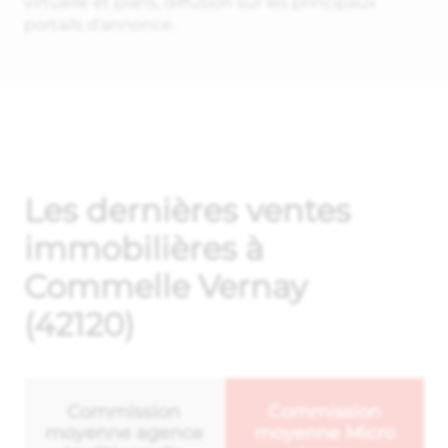
virtuelle et plans, diffusion sur les principaux
portails d'annonce.
Les dernières ventes
immobilières à
Commelle Vernay
(42120)
Commission
Commission
moyenne agence
moyenne Micro