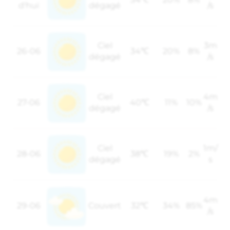
d'hui
dégagé
/s
Ciel
3m
26-06
34℃
20%
8%
dégagé
/s
Ciel
4m
27-06
40℃
11%
10%
dégagé
/s
Ciel
1m/
28-06
38℃
19%
2%
dégagé
s
4m
29-06
Couvert
32℃
34%
85%
/s