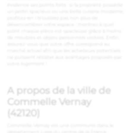
évidence ses points forts : si la propriété possède
un jardin spacieux ou une belle cuisine moderne;
profitez-en ! N’oubliez pas non plus de
désencombrer votre espace ; montrez à quel
point chaque pièce est spacieuse grâce à moins
de meubles et objets personnels visibles. Enfin,
assurez-vous que votre offre correspond au
marché actuel afin que les acheteurs potentiels
ne puissent résister aux avantages proposés par
votre logement !
A propos de la ville de
Commelle Vernay
(42120)
Commelle-Vernay est une commune dans le
département
Loire
du centre de la France.