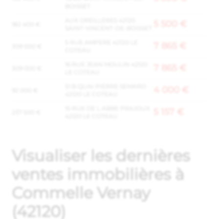
BOISSET
AUX OREILLERES 42120
5 500 €
182 400 €
SAINT-VINCENT-DE-BOISSET
5 RUE AMPERE 42120 LE
7 865 €
309 000 €
COTEAU
16 RUE JEAN MOULIN 42120
7 865 €
309 000 €
LE COTEAU
51 B QUAI PIERRE SEMARD
4 000 €
92 000 €
42120 LE COTEAU
15 RUE DE L ABBE PRAJOUX
5 157 €
237 500 €
42120 LE COTEAU
Visualiser les dernières
ventes immobilières à
Commelle Vernay
(42120)