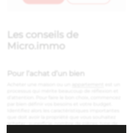
Les conseils de
Micro.immo
Pour l’achat d’un bien
Acheter une maison ou un
appartement
est un
processus qui mérite beaucoup de réflexion et
d’attention. Pour faire le bon choix, commencez
par bien définir vos besoins et votre budget.
Identifiez alors les caractéristiques importantes
que doit avoir la propriété que vous souhaitez
acheter : superficie, nombre de pièces, type de
chauffage, etc. Une fois ces critères déterminés,