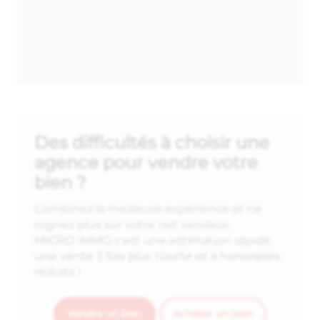
Des difficultés à choisir une
agence pour vendre votre
bien ?
Combinez la meilleure expérience et ne
rognez plus sur votre net vendeur.
MICRO IMMO c'est une estimation rapide,
une vente 3 fois plus courte et à honoraires
réduits !
Vendre un bien
Acheter un bien