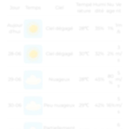
Tempé
Humi
Nu
Ve
Jour
Temps
Ciel
rature
dité
age
nt
Aujour
1m
Ciel dégagé
28℃
35%
1%
d'hui
/s
3
28-06
Ciel dégagé
30℃
32%
2%
m/
s
5
80
29-06
Nuageux
28℃
45%
m/
%
s
5
30-06
Peu nuageux
29℃
42%
16%
m/
s
6
Partiellement