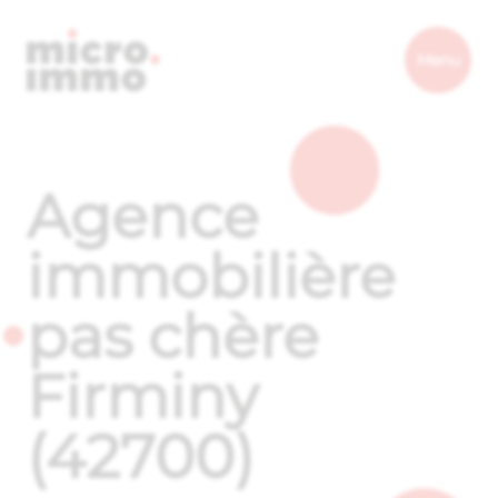
Micro.immo
Menu
Agence
immobilière
pas chère
Firminy
(42700)