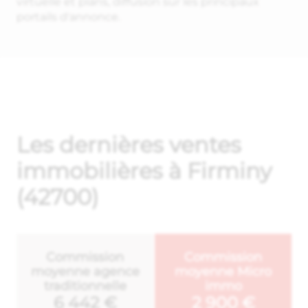
virtuelle et plans, diffusion sur les principaux
portails d'annonce.
Les dernières ventes
immobilières à Firminy
(42700)
Commission
Commission
moyenne agence
moyenne Micro
traditionnelle
immo
6 442 €
2 900 €