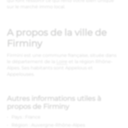
qui font ressortir ce qui rend votre bien unique
sur le marché immo local.
A propos de la ville de
Firminy
Firmini est une commune française, située dans
le département de la
Loire
et la région Rhône-
Alpes. Ses habitants sont Appelous et
Appelouses.
Autres informations utiles à
propos de Firminy
Pays : France
Région : Auvergne-Rhône-Alpes