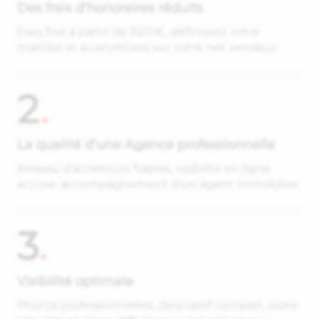
Des frais d'honoraires réduits
Frais fixe à partir de 1500€, définissez votre
mandat et économisez sur votre net vendeur.
2
.
La qualité d'une Agence professionnelle
Réseau d'acheteurs fiables, visibilité en ligne
accrue, accompagnement d'un agent immobilier
3
.
Visibilité optimale
Photos professionnelles, descriptif complet, visite