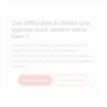
Des difficultés à choisir une
agence pour vendre votre
bien ?
Combinez la meilleure expérience et ne
rognez plus sur votre net vendeur.
MICRO IMMO c'est une estimation rapide,
une vente 3 fois plus courte et à honoraires
réduits !
Vendre un bien
Acheter un bien