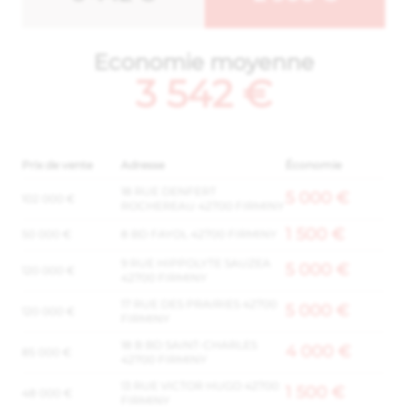
Economie moyenne
3 542 €
Prix de vente
Adresse
Économie
18 RUE DENFERT
5 000 €
102 000 €
ROCHEREAU 42700 FIRMINY
1 500 €
50 000 €
8 BD FAYOL 42700 FIRMINY
9 RUE HIPPOLYTE SAUZEA
5 000 €
120 000 €
42700 FIRMINY
17 RUE DES PRAIRIES 42700
5 000 €
120 000 €
FIRMINY
18 B BD SAINT-CHARLES
4 000 €
85 000 €
42700 FIRMINY
13 RUE VICTOR HUGO 42700
1 500 €
48 000 €
FIRMINY