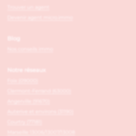
Trouver un agent
Devenir agent micro.immo
Blog
Nos conseils immo
Notre réseaux
Foix (09000)
Clermont-Ferrand (63000)
Angerville (91670)
Auterive et environs (31190)
Courtry (77181)
Marseille 13006/13007/13008