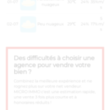
01-07
30℃
24%
35%
m/
nuageux
s
5
02-07
Peu nuageux
29℃
24%
17%
m/
s
Des difficultés à choisir une
agence pour vendre votre
bien ?
Combinez la meilleure expérience et ne
rognez plus sur votre net vendeur.
MICRO IMMO c'est une estimation rapide,
une vente 3 fois plus courte et à
honoraires réduits !