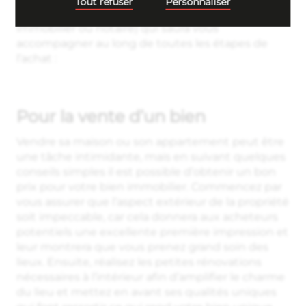
Tout refuser
Personnaliser
l’aide d’un professionnel qualifié (agent
immobilier ou notaire) qui saura vous
accompagner au long de toutes les étapes de
l’achat :
Pour la vente d’un bien
Vendre sa maison ou son appartement peut être
une tâche intimidante, mais en suivant quelques
conseils simples il est possible d’obtenir un bon
prix pour votre bien immobilier. Commencez par
vous assurer que l’aspect extérieur de la propriété
soit impeccable, car cela donnera aux acheteurs
potentiels une excellente première impression et
leur montrera que vous prenez grand soin des
lieux. Ensuite, réalisez les petites rénovations
nécessaires à l’intérieur afin d’amplifier le charme
du lieu et mettez en avant ses qualités uniques