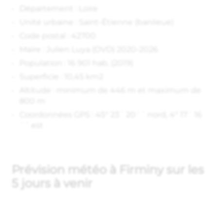
Département : Loire
Unité urbaine : Saint-Étienne (banlieue)
Code postal : 42700
Maire : Julien Luya (DVD) 2020-2026
Population : 16 901 hab. (2019)
Superficie : 10,45 km2
Altitude : minimum de 446 m et maximum de
800 m
Coordonnées GPS : 45° 23´ 20´´ nord, 4° 17´ 16
´´ est
Prévision météo à Firminy sur les
5 jours à venir