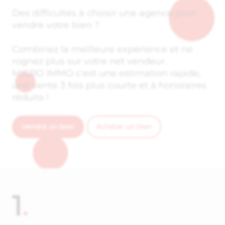
Des difficultés à choisir une agence pour
vendre votre bien ?
Combinez la meilleure expérience et ne
rognez plus sur votre net vendeur.
MICRO IMMO c'est une estimation rapide,
une vente 3 fois plus courte et à honoraires
réduits !
Vendre un bien
Acheter un bien
1
.