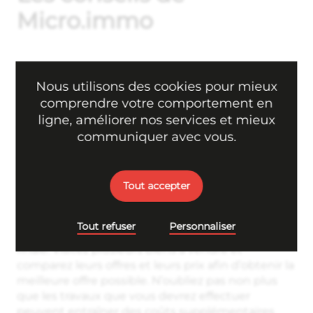
Micro.immo
Pour l’achat d’un bien
Nous utilisons des cookies pour mieux
comprendre votre comportement en
Acheter un bien
immobilier
peut être une
ligne, améliorer nos services et mieux
décision très importante et stressante. Il est donc
communiquer avec vous.
important de prendre son temps pour bien
s’informer avant d’acheter. Tout d’abord, il faut
bien se renseigner sur le quartier où vous
Tout accepter
souhaitez acheter votre maison ou
appartement
:
regardez les services proposés, la présence de
transports en commun, etc. Vérifiez ensuite l’état
Tout refuser
Personnaliser
du logement avant de prendre votre décision
finale. Visitez plusieurs biens à vendre et
comparez leurs offres et leurs prix afin d’obtenir la
meilleure offre possible. N’oubliez pas non plus
que les travaux que vous devrez effectuer
peuvent entraîner des coûts supplémentaires