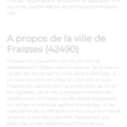
changer les poignets des portes ou appliquer une
nouvelle couche fraîche de peinture aux endroits
clés.
A propos de la ville de
Fraisses (42490)
Fraisses est une petite ville située dans le
département d’Isère, dans le sud-est de la France.
La ville est située sur les rives de la rivière Drac, à
mi-chemin entre les villes de Grenoble et Lyon.
Fraisses est connue pour sa production de vin et
les vignobles de la ville produisent certains des
meilleurs vin de France. La ville abrite également
un certain nombre de petites entreprises, et les
marchands de la ville sont connus pour leur travail
acharné et leur dévouement. Fraisses est une
belle ville, et ses résidents sont fiers de leur