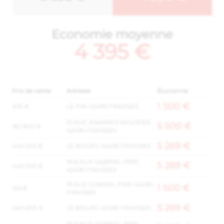
Economie moyenne
4 395 €
Prix de vente
Adresse
Économie
1 500 €
205 €
LE PIN 42490 FRAISSES
31 RUE JOANNES MOURIER
5 500 €
182 800 €
42490 FRAISSES
5 269 €
240 000 €
LE BOURG 42490 FRAISSES
19 B RUE GABRIEL PERI
5 269 €
240 000 €
42490 FRAISSES
19 RUE GABRIEL PERI 42490
1 500 €
150 €
FRAISSES
5 269 €
240 000 €
LE BOURG 42490 FRAISSES
19 B RUE GABRIEL PERI