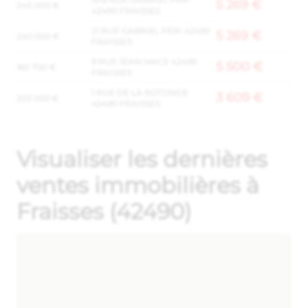
5 269 €
240 000 €
42490 FRAISSES
21 RUE GABRIEL PERI 42490
5 269 €
240 000 €
FRAISSES
9 RUE JEAN MACE 42490
5 500 €
160 700 €
FRAISSES
1 RUE DE LA ROTONDE
3 609 €
203 000 €
42490 FRAISSES
Visualiser les dernières
ventes immobilières à
Fraisses (42490)