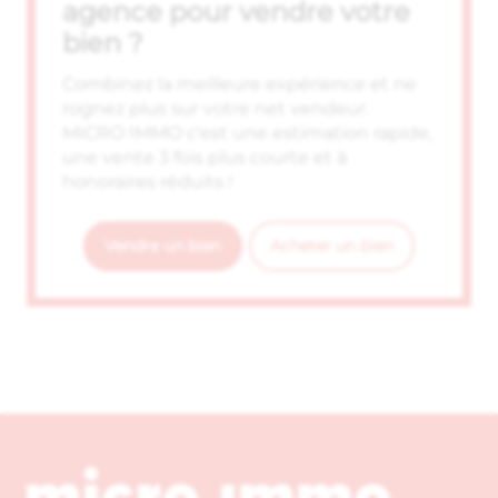
agence pour vendre votre
bien ?
Combinez la meilleure expérience et ne
rognez plus sur votre net vendeur.
MICRO IMMO c'est une estimation rapide,
une vente 3 fois plus courte et à
honoraires réduits !
Vendre un bien
Acheter un bien