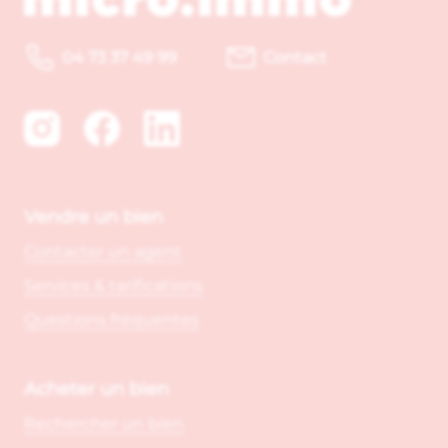
04 73 37 49 99
Contact
Vendre un bien
Contacter un agent
Services & tarifications
Questions fréquentes
Acheter un bien
Rechercher un bien