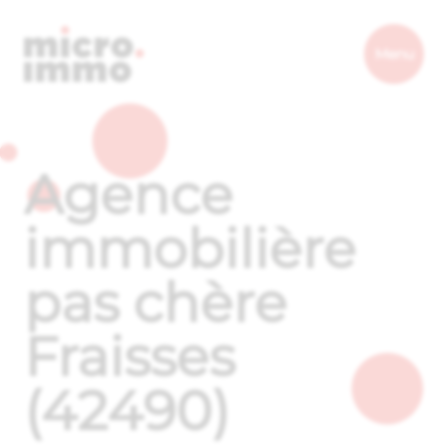
Micro.immo
Menu
Agence
immobilière
pas chère
Fraisses
(42490)