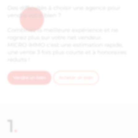
Des difficultés à choisir une agence pour
vendre votre bien ?
Combinez la meilleure expérience et ne
rognez plus sur votre net vendeur.
MICRO IMMO c'est une estimation rapide,
une vente 3 fois plus courte et à honoraires
réduits !
Vendre un bien
Acheter un bien
1
.