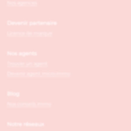
Nos agences
Devenir partenaire
Licence de marque
Nos agents
Trouver un agent
Devenir agent micro.immo
Blog
Nos conseils immo
Notre réseaux