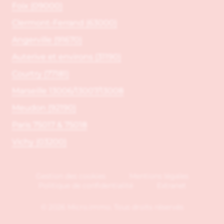
Foix (09000)
Clermont-Ferrand (63000)
Angerville (91670)
Auterive et environs (31190)
Courtry (77181)
Marseille 13006/13007/13008
Meudon (92190)
Paris 75017 & 75018
Vichy (03200)
Gestion des cookies
Mentions légales
Politique de confidentialité
Extranet
© 2026 Micro.immo. Tous droits réservés