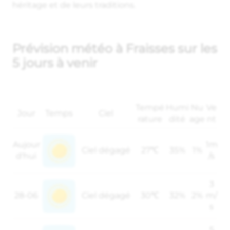
héritage et de leurs traditions.
Prévision météo à Fraisses sur les
5 jours à venir
Tempé
Humi
Nu
Ve
Jour
Temps
Ciel
rature
dité
age
nt
Aujour
1m
Ciel dégagé
27℃
35%
1%
d'hui
/s
3
28-06
Ciel dégagé
30℃
32%
2%
m/
s
5