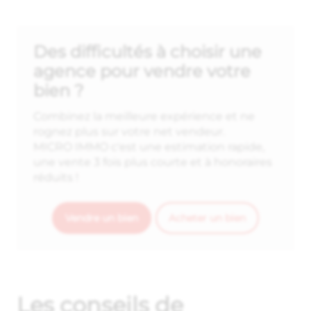
Des difficultés à choisir une
agence pour vendre votre
bien ?
Combinez la meilleure expérience et ne
rognez plus sur votre net vendeur.
MICRO IMMO c'est une estimation rapide,
une vente 3 fois plus courte et à honoraires
réduits !
Vendre un bien
Acheter un bien
Les conseils de