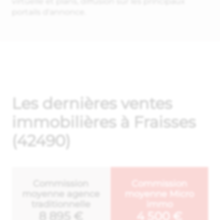
virtuelle et plans, diffusion sur les principaux
portails d'annonce.
Les dernières ventes
immobilières à Fraisses
(42490)
Commission
Commission
moyenne agence
moyenne Micro
traditionnelle
immo
8 895 €
4 500 €