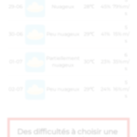
29-06
Nuageux
28℃
45%
79%
m/
s
5
30-06
Peu nuageux
29℃
41%
15%
m/
s
6
Partiellement
01-07
30℃
23%
35%
m/
nuageux
s
5
02-07
Peu nuageux
29℃
24%
16%
m/
s
Des difficultés à choisir une