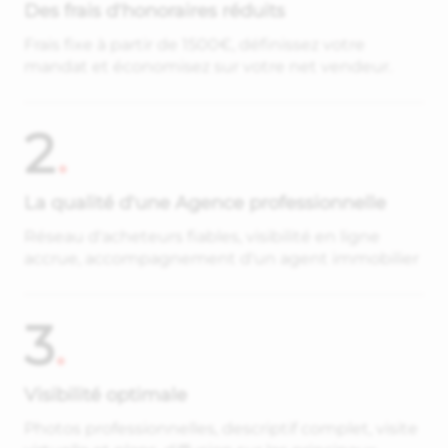
Des frais d'honoraires réduits
Frais fixe à partir de 1500€, définissez votre
mandat et économisez sur votre net vendeur.
2
.
La qualité d'une Agence professionnelle
Réseau d'acheteurs fiables, visibilité en ligne
accrue, accompagnement d'un agent immobilier
3
.
Visibilité optimale
Photos professionnelles, descriptif complet, visite