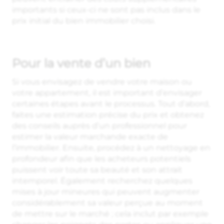
importants si ceux-ci ne sont pas inclus dans le
prix initial du bien immobilier choisi.
Pour la vente d’un bien
Si vous envisagez de vendre votre maison ou
votre appartement, il est important d’envisager
certaines étapes avant le processus. Tout d’abord,
faites une estimation précise du prix et obtenez
des conseils auprès d’un professionnel pour
estimer la valeur marchande exacte de
l’immobilier. Ensuite, procédez à un nettoyage en
profondeur afin que les acheteurs potentiels
puissent voir toute sa beauté et son attrait
intemporel. Également recherchez quelques
mises à jour mineures qui peuvent augmenter
considérablement sa valeur perçue au moment
de mettre sur le marché ; cela inclut par exemple