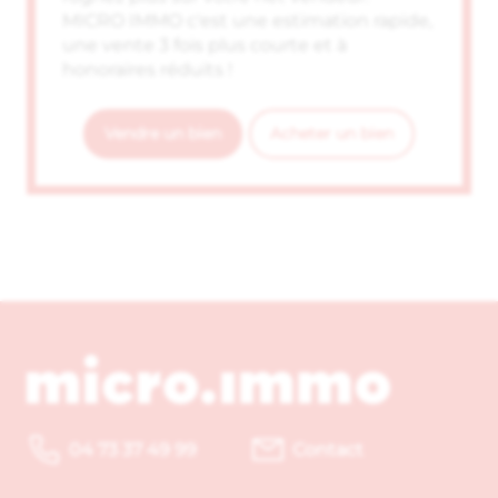
MICRO IMMO c'est une estimation rapide,
une vente 3 fois plus courte et à
honoraires réduits !
Vendre un bien
Acheter un bien
04 73 37 49 99
Contact