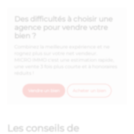
Des difficultés à choisir une
agence pour vendre votre
bien ?
Combinez la meilleure expérience et ne
rognez plus sur votre net vendeur.
MICRO IMMO c'est une estimation rapide,
une vente 3 fois plus courte et à honoraires
réduits !
Vendre un bien
Acheter un bien
Les conseils de