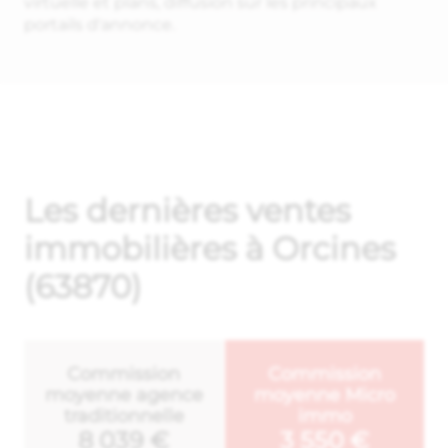
virtuelle et plans, diffusion sur les principaux
portails d'annonce.
Les dernières ventes
immobilières à Orcines
(63870)
Commission
Commission
moyenne agence
moyenne Micro
traditionnelle
immo
8 039 €
3 550 €