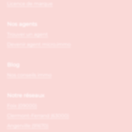
Licence de marque
Nos agents
Trouver un agent
Devenir agent micro.immo
Blog
Nos conseils immo
Notre réseaux
Foix (09000)
Clermont-Ferrand (63000)
Angerville (91670)