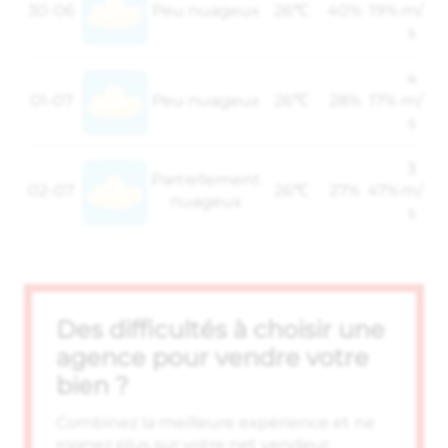
30-06
Peu nuageux
26℃
40%
19%
m/
s
4
01-07
Peu nuageux
26℃
28%
17%
m/
s
3
Partiellement
02-07
26℃
27%
47%
m/
nuageux
s
Des difficultés à choisir une
agence pour vendre votre
bien ?
Combinez la meilleure expérience et ne
rognez plus sur votre net vendeur.