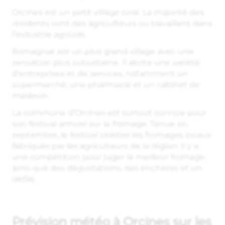
Orcines est un petit village rural. La majorité des
résidents sont des agriculteurs ou travaillent dans
l’industrie agricole.
Romagnat est un plus grand village avec une
sensation plus suburbaine. Il abrite une variété
d’entreprises et de services, notamment un
supermarché, une pharmacie et un cabinet de
médecin.
La commune d’Orcines est surtout connue pour
son festival annuel sur le fromage. Tenue en
septembre, le festival célèbre les fromages locaux
fabriqués par les agriculteurs de la région. Il y a
une compétition pour juger le meilleur fromage,
ainsi que des dégustations, des enchères et un
défilé.
Prévision météo à Orcines sur les