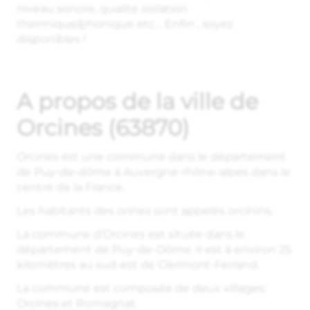
niveau sonore, qualité isolation
thermique/phonique etc… Enfin , soyez
disponibles !
A propos de la ville de
Orcines (63870)
Orcines est une commune dans le département
de Puy-de-dôme à Auvergne-rhône-alpes dans le
centre de la France.
Les habitants des orines sont appelés orcinins.
La commune d’Orcines est située dans le
département de Puy-de-Dôme. Il est à environ 25
kilomètres au sud-est de Clermont-Ferrand.
La commune est composée de deux villages:
Orcines et Romagnat.