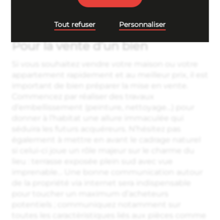
courtier).
Tout refuser
Personnaliser
Pour la vente d’un bien
Si vous souhaitez vendre votre maison ou votre
appartement rapidement et au meilleur prix, il est
important de bien préparer la mise en vente.
Commencez par réaliser des travaux
d’embellissement (peinture, nettoyage…) pour
donner à l’habitat une allure immaculée qui
séduira les futurs acquéreurs. N’hésitez pas
également à mettre en avant le cadrage naturel
si celui-ci joue un rôle majeur sur le charme du
lieu : terrasse exposée plein sud avec vue
imprenable… Une bonne communication autour
de la propriété via internet sera indispensable
pour toucher un maximum d’acheteurs
potentiels ; communiquez notamment sur
toutes les caractèristiques liés aux pièces comme