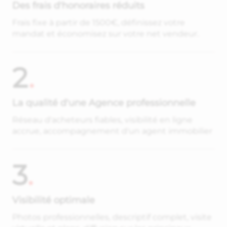
Des frais d'honoraires réduits
Frais fixe à partir de 1500€, définissez votre
mandat et économisez sur votre net vendeur.
2
.
La qualité d'une Agence professionnelle
Réseau d'acheteurs fiables, visibilité en ligne
accrue, accompagnement d'un agent immobilier
3
.
Visibilité optimale
Photos professionnelles, descriptif complet, visite