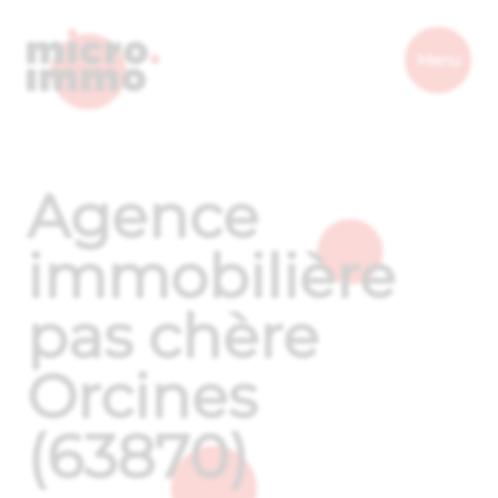
Micro.immo
Menu
Agence
immobilière
pas chère
Orcines
(63870)