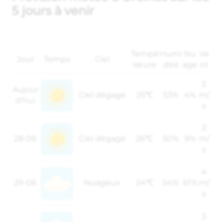
5 jours à venir
Tempé
Humi
Nu
Ve
Jour
Temps
Ciel
rature
dité
age
nt
2
Aujour
Ciel dégagé
25℃
53%
4%
m/
d'hui
s
2
28-06
Ciel dégagé
26℃
50%
9%
m/
s
4
29-06
Nuageux
24℃
54%
61%
m/
s
3