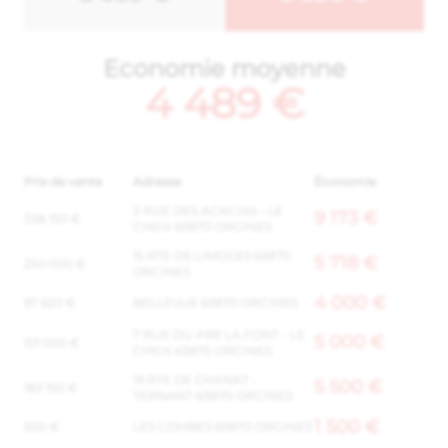
Economie moyenne
4 489 €
Prix de vente
Adresse
Économie
3 RUE DES ACACIAS - LE
9 173 €
338 150 €
CHEIX 63870 ORCINES
15 RTE DE LIMOGES 63870
5 718 €
250 000 €
ORCINES
4 000 €
97 620 €
BELLEVUE 63870 ORCINES
7 RUE DU PRE LA FONT - LE
5 000 €
101 000 €
CHEIX 63870 ORCINES
19 RTE DE CHANAT -
5 500 €
183 150 €
TERNANT 63870 ORCINES
1 500 €
500 €
LES COMBES 63870 ORCINES