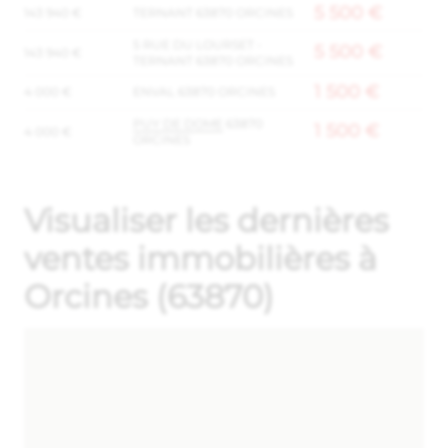
5 500 €
143 940 €
TERNANT 63870 ORCINES
5 RUE DU LOURSET -
5 500 €
143 940 €
TERNANT 63870 ORCINES
1 500 €
4 000 €
ENVAL 63870 ORCINES
PUY DE DOME
63870
1 500 €
4 000 €
ORCINES
Visualiser les dernières
ventes immobilières à
Orcines (63870)