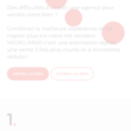
Des difficultés à choisir une agence pour
vendre votre bien ?
Combinez la meilleure expérience et ne
rognez plus sur votre net vendeur.
MICRO IMMO c'est une estimation rapide,
une vente 3 fois plus courte et à honoraires
réduits !
Vendre un bien
Acheter un bien
1
.