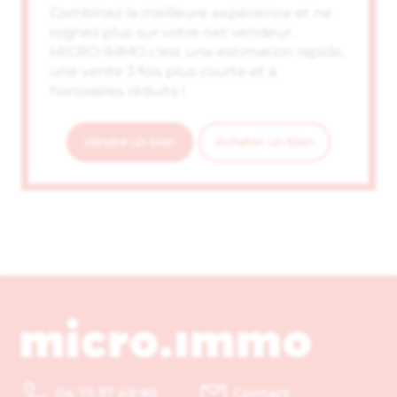
Combinez la meilleure expérience et ne
rognez plus sur votre net vendeur.
MICRO IMMO c'est une estimation rapide,
une vente 3 fois plus courte et à
honoraires réduits !
Vendre un bien
Acheter un bien
04 73 37 49 99
Contact