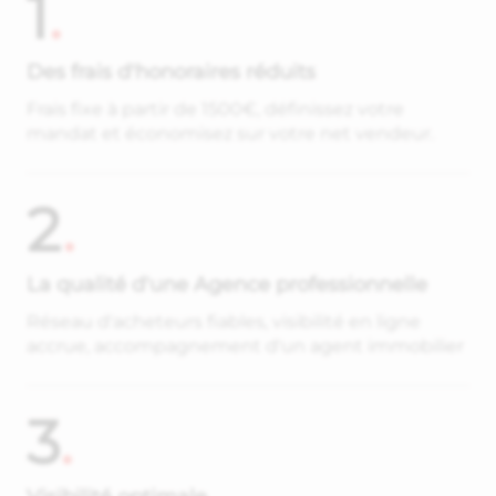
1
.
Des frais d'honoraires réduits
Frais fixe à partir de 1500€, définissez votre
mandat et économisez sur votre net vendeur.
2
.
La qualité d'une Agence professionnelle
Réseau d'acheteurs fiables, visibilité en ligne
accrue, accompagnement d'un agent immobilier
3
.