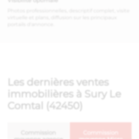
Visibilité optimale
Photos professionnelles, descriptif complet, visite
virtuelle et plans, diffusion sur les principaux
portails d'annonce.
Les dernières ventes
immobilières à Sury Le
Comtal (42450)
Commission
Commission