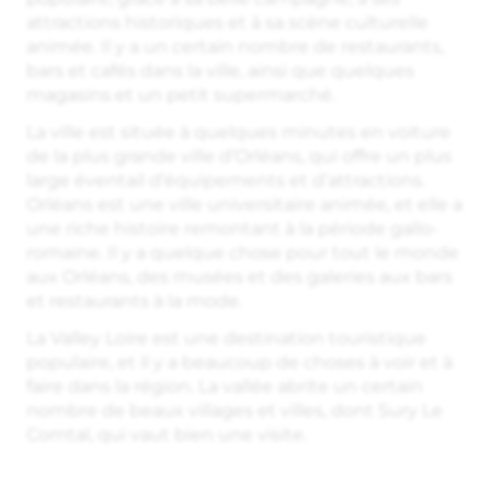
attractions historiques et à sa scène culturelle
animée. Il y a un certain nombre de restaurants,
bars et cafés dans la ville, ainsi que quelques
magasins et un petit supermarché.
La ville est située à quelques minutes en voiture
de la plus grande ville d’Orléans, qui offre un plus
large éventail d’équipements et d’attractions.
Orléans est une ville universitaire animée, et elle a
une riche histoire remontant à la période gallo-
romaine. Il y a quelque chose pour tout le monde
aux Orléans, des musées et des galeries aux bars
et restaurants à la mode.
La Valley Loire est une destination touristique
populaire, et il y a beaucoup de choses à voir et à
faire dans la région. La vallée abrite un certain
nombre de beaux villages et villes, dont Sury Le
Comtal, qui vaut bien une visite.