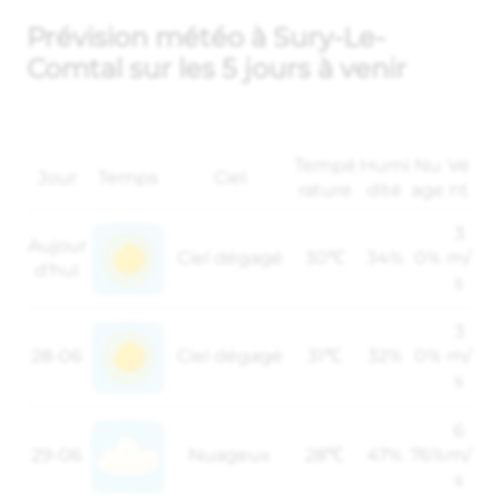
Prévision météo à Sury-Le-
Comtal sur les 5 jours à venir
Tempé
Humi
Nu
Ve
Jour
Temps
Ciel
rature
dité
age
nt
3
Aujour
Ciel dégagé
30℃
34%
0%
m/
d'hui
s
3
28-06
Ciel dégagé
31℃
32%
0%
m/
s
6
29-06
Nuageux
28℃
47%
76%
m/
s