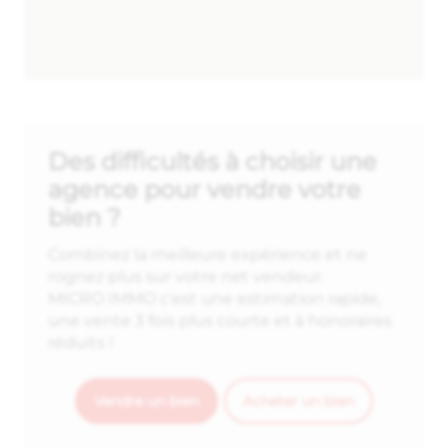
Des difficultés à choisir une
agence pour vendre votre
bien ?
Combinez la meilleure expérience et ne
rognez plus sur votre net vendeur.
MICRO IMMO c'est une estimation rapide,
une vente 3 fois plus courte et à honoraires
réduits !
Vendre un bien
Acheter un bien