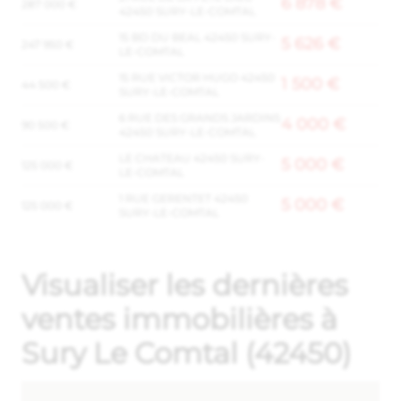
6 878 €
287 000 €
42450 SURY-LE-COMTAL
15 BD DU BEAL 42450 SURY-
5 626 €
247 950 €
LE-COMTAL
15 RUE VICTOR HUGO 42450
1 500 €
44 500 €
SURY-LE-COMTAL
6 RUE DES GRANDS JARDINS
4 000 €
90 500 €
42450 SURY-LE-COMTAL
LE CHATEAU 42450 SURY-
5 000 €
125 000 €
LE-COMTAL
1 RUE GERENTET 42450
5 000 €
125 000 €
SURY-LE-COMTAL
Visualiser les dernières
ventes immobilières à
Sury Le Comtal (42450)