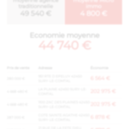
moyenne agence
moyenne Micro
traditionnelle
immo
49 540 €
4 800 €
Economie moyenne
44 740 €
Prix de vente
Adresse
Économie
951 RTE D EPELUY 42450
6 564 €
280 000 €
SURY-LE-COMTAL
LA PLAINE 42450 SURY-LE-
202 975 €
4 668 480 €
COMTAL
1100 ZAC DES PLAINES 42450
202 975 €
4 668 480 €
SURY-LE-COMTAL
COTE SAINTE AGATHE 42450
6 878 €
287 000 €
SURY-LE-COMTAL
21 RUE DE LA FETE DIEU