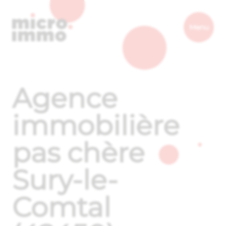
Micro.immo
Menu
Agence
immobilière
pas chère
Sury-le-
Comtal