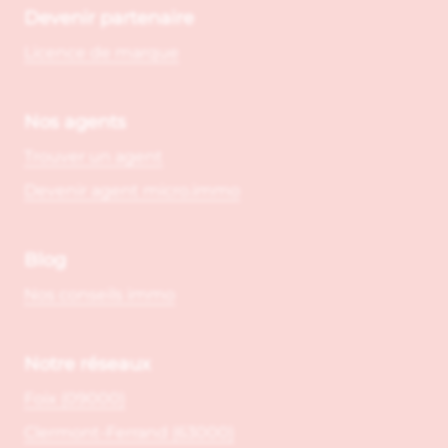
Devenir partenaire
Licence de marque
Nos agents
Trouver un agent
Devenir agent micro.immo
Blog
Nos conseils immo
Notre réseaux
Foix (09000)
Clermont-Ferrand (63000)