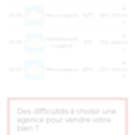
6
30-06
Peu nuageux
30℃
39%
17%
m/
s
6
Partiellement
01-07
31℃
23%
26%
m/
nuageux
s
6
02-07
Peu nuageux
30℃
23%
14%
m/
s
Des difficultés à choisir une
agence pour vendre votre
bien ?