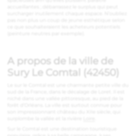
spacieuses afin qu’elles puissent paraître
accueillantes ; débarrassez le surplus qui peut
surcharger inutilement chaque espace. N’oubliez
pas non plus un coup de jeune esthétique selon
ce que souhaiteraient les acheteurs potentiels
(peinture neutres par exemple).
A propos de la ville de
Sury Le Comtal (42450)
Le sur le Comtal est une charmante petite ville du
sud de la France, dans le décalage de Loret. Il est
niché dans une vallée pittoresque, au pied de la
forêt d’Orléans. La ville est surtout connue pour
son impressionnant château du XIIe siècle, qui
surplombe la vallée et la rivière
Loire
.
Sur le Comtal est une destination touristique
populaire, grâce à sa belle campagne, à ses