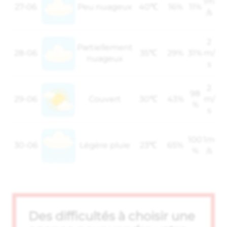
1m
27-06
Peu nuageux
40℃
16%
11%
/s
2
Partiellement
28-06
35℃
29%
31%
m/
nuageux
s
2
98
29-06
Couvert
30℃
43%
m/
%
s
100
1m
30-06
Légère pluie
23℃
65%
%
/s
Des difficultés à choisir une