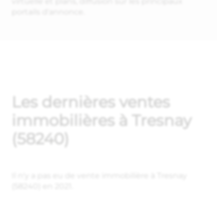
virtuelle et plans, diffusion sur les principaux
portails d'annonce.
Les dernières ventes
immobilières à Tresnay
(58240)
Il n'y a pas eu de vente immobilière à Tresnay
(58240) en 2021.