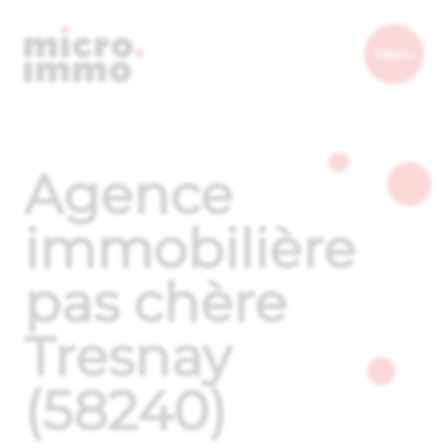
Micro.immo
Menu
Agence
immobilière
pas chère
Tresnay
(58240)