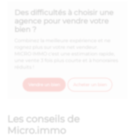
Des difficultés à choisir une
agence pour vendre votre
bien ?
Combinez la meilleure expérience et ne
rognez plus sur votre net vendeur.
MICRO IMMO c'est une estimation rapide,
une vente 3 fois plus courte et à honoraires
réduits !
Vendre un bien
Acheter un bien
Les conseils de
Micro.immo