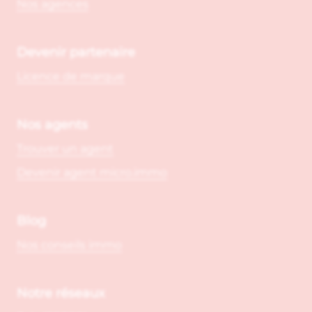
Nos agences
Devenir partenaire
Licence de marque
Nos agents
Trouver un agent
Devenir agent micro.immo
Blog
Nos conseils immo
Notre réseaux