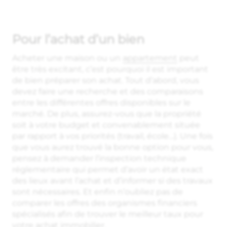
Pour l’achat d’un bien
Acheter une maison ou un
appartement
peut
être très excitant, c’est pourquoi il est important
de bien préparer son achat. Tout d’abord, vous
devez faire une recherche et des comparaisons
entre les différentes offres disponibles sur le
marché. De plus, assurez-vous que la propriété
soit à votre budget et convenablement située
par rapport à vos priorités (travail, école…). Une fois
que vous aurez trouvé la bonne option pour vous,
pensez à demander l’inspection technique
réglementaire qui permet d’avoir un état exact
des lieux avant l’achat et d’informer si des travaux
sont nécessaires. Et enfin n’oubliez pas de
comparer les offres des organismes financiers
spécialisés afin de trouver le meilleur taux pour
votre achat
immobilier
.