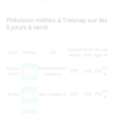
Prévision météo à Tresnay sur les
5 jours à venir
Tempé
Humi
Nu
Ve
Jour
Temps
Ciel
rature
dité
age
nt
Aujour
Partiellement
1m
27℃
43%
33%
d'hui
nuageux
/s
1m
26-06
Peu nuageux
33℃
31%
17%
/s