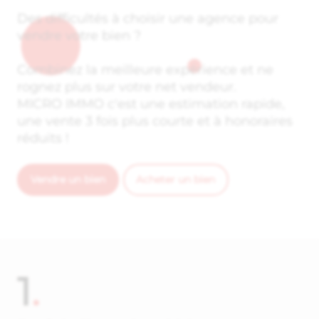
Des difficultés à choisir une agence pour
vendre votre bien ?
Combinez la meilleure expérience et ne
rognez plus sur votre net vendeur.
MICRO IMMO c'est une estimation rapide,
une vente 3 fois plus courte et à honoraires
réduits !
Vendre un bien
Acheter un bien
1
.