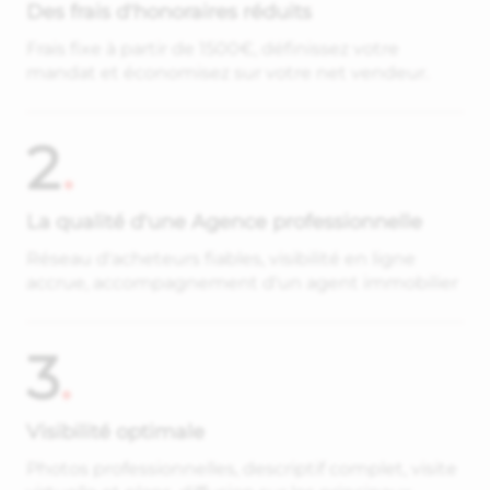
Des frais d'honoraires réduits
Frais fixe à partir de 1500€, définissez votre
mandat et économisez sur votre net vendeur.
2
.
La qualité d'une Agence professionnelle
Réseau d'acheteurs fiables, visibilité en ligne
accrue, accompagnement d'un agent immobilier
3
.
Visibilité optimale
Photos professionnelles, descriptif complet, visite