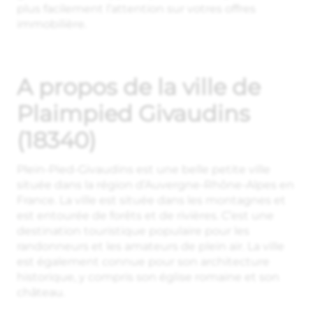
plus facilement l’attention sur votres offres
immobilière.
A propos de la ville de
Plaimpied Givaudins
(18340)
Plein-Pied-Givaudins est une belle petite ville
située dans la région d’Auvergne-Rhône-Alpes en
France. La ville est située dans les montagnes et
est entourée de forêts et de rivières. C’est une
destination touristique populaire pour les
randonneurs et les amateurs de plein air. La ville
est également connue pour son architecture
historique, y compris son église romaine et son
château.