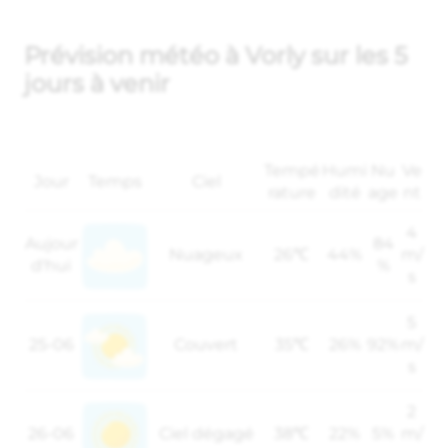
Prévision météo à Vorly sur les 5
jours à venir
Tempé
Humi
Nu
Ve
Jour
Temps
Ciel
rature
dité
age
nt
4
Aujour
84
Nuageux
26℃
44%
m/
d'hui
%
s
5
25-06
Couvert
35℃
26%
92%
m/
s
2
26-06
Ciel dégagé
38℃
22%
5%
m/