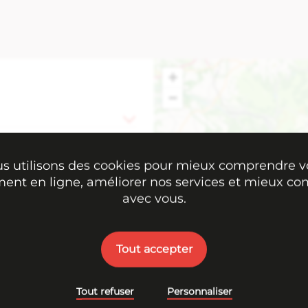
+
−
chambre
s utilisons des cookies pour mieux comprendre v
3
4 et +
nt en ligne, améliorer nos services et mieux 
avec vous.
ffiner
Rechercher
 (€)
Tout accepter
ritères de recherche.
Tout refuser
Personnaliser